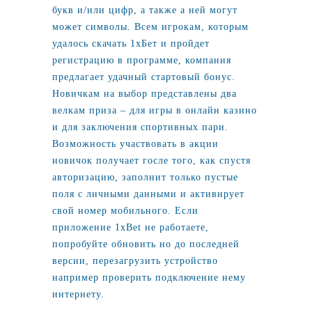
букв и/или цифр, а также а ней могут
может символы. Всем игрокам, которым
удалось скачать 1хБет и пройдет
регистрацию в программе, компания
предлагает удачный стартовый бонус.
Новичкам на выбор представлены два
велкам приза – для игры в онлайн казино
и для заключения спортивных пари.
Возможность участвовать в акции
новичок получает госле того, как спустя
авторизацию, заполнит только пустые
поля с личными данными и активирует
свой номер мобильного. Если
приложение 1xBet не работаете,
попробуйте обновить но до последней
версии, перезагрузить устройство
например проверить подключение нему
интернету.