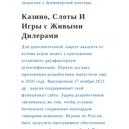
лицензии у букмекерской конторы.
Казино, Слоты И
Игры с Живыми
Дилерами
Для дополнительной защите аккаунта от
взлома игрок может а приложении
установить двухфакторную
аутентификацию. Первую догадку
приложения разработчики выпустили еще
в 2020 году. Выпущенная 27 ноября 2023
др., версия поддерживает свой
функционал сайта. Задача разработчиков
заключалась же том, чтобы условие
безопасное соединение пиппардом
серверами компании. Игроки из России
быть загрузить программное обеспечение