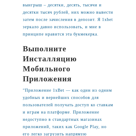
выигрыш – десятки, десять, тысячи и
десятки тысяч рублей, них можно вывести
затем после зачисления в депозит. Я 1xbet
зеркало давно использовать, и мне в
принципе нравится эта букмекерка.
Выполните
Инсталляцию
Мобильного
Приложения
“Приложение 1xBet — как один из одним
удобных и вернейших способов для
пользователей получать доступ ко ставкам
и играм на платформе. Приложение
недоступно в стандартных магазинах
приложений, таких как Google Play, но
его легко загрузить напрямую