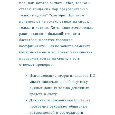
пор, как захотел скачать 1xbet, только и
ставлю конца сих пор преубедительно
только в одной” “конторе. При этом
привлекают не только ставки на спорт,
только и казино. Хотя, чаще всего только
равно ставлю и большой теннис а
баскетбол, нравятся хорошего
коэффициенты. Также хочется отметить
быстрые суммы и то, только техническая
поддержка всегда на связи, а есть
отвечает проворно.
Использование неоригинального ПО
может повлекли за собой утечку
личных данных только денежных
средств в счету.
Для любого поклонника БК 1хБет
программа открывает обширные
возможностей и возможности.