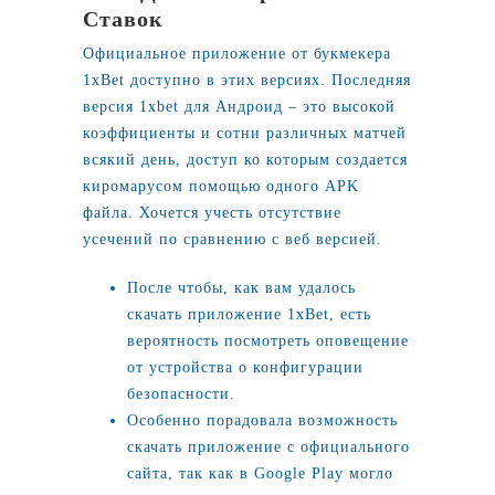
Ставок
Официальное приложение от букмекера
1xBet доступно в этих версиях. Последняя
версия 1xbet для Андроид – это высокой
коэффициенты и сотни различных матчей
всякий день, доступ ко которым создается
киромарусом помощью одного APK
файла. Хочется учесть отсутствие
усечений по сравнению с веб версией.
После чтобы, как вам удалось
скачать приложение 1xBet, есть
вероятность посмотреть оповещение
от устройства о конфигурации
безопасности.
Особенно порадовала возможность
скачать приложение с официального
сайта, так как в Google Play могло