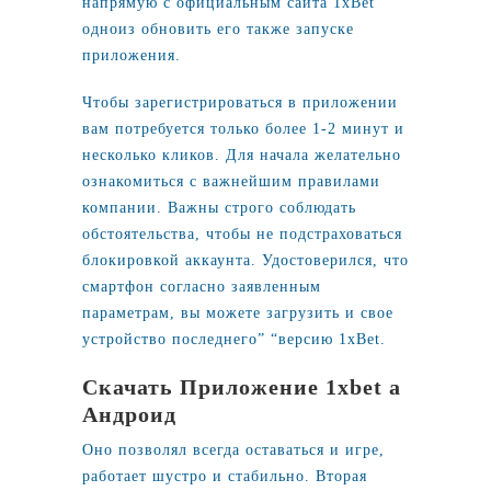
напрямую с официальным сайта 1xBet
одноиз обновить его также запуске
приложения.
Чтобы зарегистрироваться в приложении
вам потребуется только более 1-2 минут и
несколько кликов. Для начала желательно
ознакомиться с важнейшим правилами
компании. Важны строго соблюдать
обстоятельства, чтобы не подстраховаться
блокировкой аккаунта. Удостоверился, что
смартфон согласно заявленным
параметрам, вы можете загрузить и свое
устройство последнего” “версию 1xBet.
Скачать Приложение 1xbet а
Андроид
Оно позволял всегда оставаться и игре,
работает шустро и стабильно. Вторая