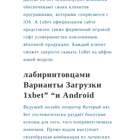
обеспечивают своих клиентов
программами, которыми сопрягаются с
iOS. А 1хБет официальном сайте
представлен также фирменный игровой
софт усовершенство поклонников
яблочной продукции. Каждый клиент
сможет запросто скачать 1xBet на айфон
какой модели.
лабиринтовцами
Варианты Загрузки
1xbet” “и Android
Ведущий онлайн оператор Который икс
Бет систематически раздаёт бонусные
купоны для того, того поприветствовать
новичков. Промо кодом выступает
своеобразная комбинация из латинских