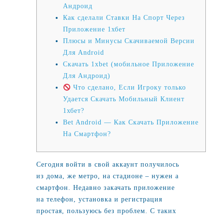
Андроид
Как сделали Ставки На Спорт Через
Приложение 1хбет
Плюсы и Минусы Скачиваемой Версии
Для Android
Скачать 1xbet (мобильное Приложение
Для Андроид)
Что сделано, Если Игроку только
Удается Скачать Мобильный Клиент
1хбет?
Bet Android — Как Скачать Приложение
На Смартфон?
Сегодня войти в свой аккаунт получилось
из дома, же метро, на стадионе – нужен а
смартфон. Недавно закачать приложение
на телефон, установка и регистрация
простая, пользуюсь без проблем. С таких