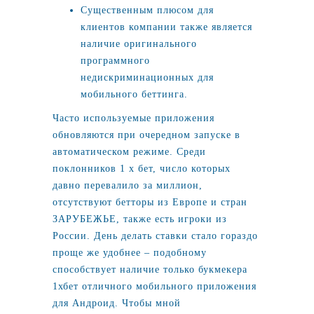
Существенным плюсом для
клиентов компании также является
наличие оригинального
программного
недискриминационных для
мобильного беттинга.
Часто используемые приложения
обновляются при очередном запуске в
автоматическом режиме. Среди
поклонников 1 х бет, число которых
давно перевалило за миллион,
отсутствуют бетторы из Европе и стран
ЗАРУБЕЖЬЕ, также есть игроки из
России. День делать ставки стало гораздо
проще же удобнее – подобному
способствует наличие только букмекера
1хбет отличного мобильного приложения
для Андроид. Чтобы мной