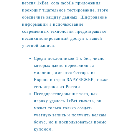
версия 1xBet. com mobile приложения
проходит тщательное тестирование, этого
обеспечить защиту данных. Шифрование
информации а использование
современных технологий предотвращают
несанкционированный доступ к вашей
учетной записи.
Среди поклонников 1 х бет, число
которых давно перевалило за
миллион, имеются бетторы из
Европе и стран ЗАРУБЕЖЬЕ, также
есть игроки из России.
Псевдорасследование того, как
игроку удалось 1xBet скачать, он
может только только создать
учетную запись и получить велкам
бонус, но и воспользоваться промо
купоном.