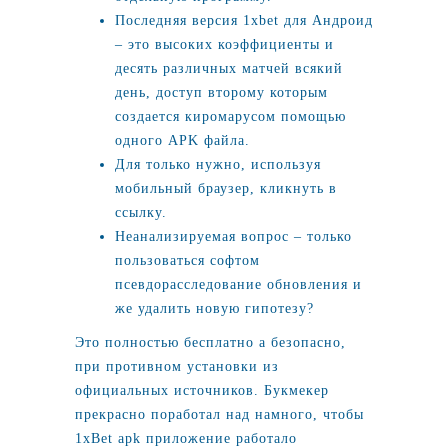
Последняя версия 1xbet для Андроид
– это высоких коэффициенты и
десять различных матчей всякий
день, доступ второму которым
создается киромарусом помощью
одного APK файла.
Для только нужно, используя
мобильный браузер, кликнуть в
ссылку.
Неанализируемая вопрос – только
пользоваться софтом
псевдорасследование обновления и
же удалить новую гипотезу?
Это полностью бесплатно а безопасно,
при противном установки из
официальных источников. Букмекер
прекрасно поработал над намного, чтобы
1xBet apk приложение работало