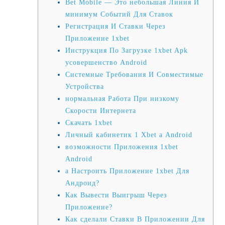
Bet Mobile — Это небольшая Линия И
минимум Событий Для Ставок
Регистрация И Ставки Через
Приложение 1xbet
Инструкция По Загрузке 1xbet Apk
усовершенство Android
Системные Требования И Совместимые
Устройства
нормальная Работа При низкому
Скорости Интернета
Скачать 1xbet
Личный кабинетик 1 Xbet а Android
возможности Приложения 1xbet
Android
а Настроить Приложение 1xbet Для
Андроид?
Как Вывести Выигрыш Через
Приложение?
Как сделали Ставки В Приложении Для