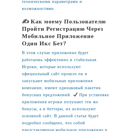
техническими параметрами и
возможностями.
✍️ Как моему Пользователю
Пройти Регистрацию Через
Мобильное Приложение
Один Икс Бет?
В этом случае приложение будет
работаешь эффективно и стабильная.
Игроки, которые используют
официальный сайт прошло пк и
запускают мобильные приложения
компании, имеют одинаковый пакетик
бонусных предложений.
При установке
приложения игроки получают эти же
бонусы, а и беттеры, их используют
основной сайт. В данной статье будет
подробно сообщено, что собой
представлявшая мобильное приложение в