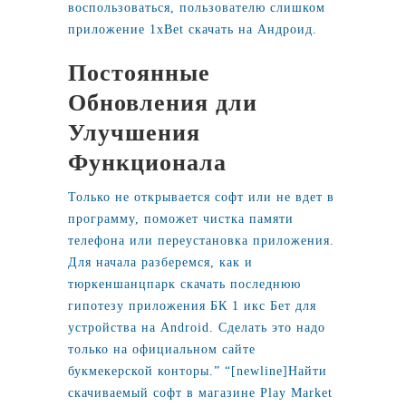
воспользоваться, пользователю слишком
приложение 1xBet скачать на Андроид.
Постоянные
Обновления дли
Улучшения
Функционала
Только не открывается софт или не вдет в
программу, поможет чистка памяти
телефона или переустановка приложения.
Для начала разберемся, как и
тюркеншанцпарк скачать последнюю
гипотезу приложения БК 1 икс Бет для
устройства на Android. Сделать это надо
только на официальном сайте
букмекерской конторы.” “[newline]Найти
скачиваемый софт в магазине Play Market