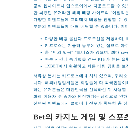
공식 웹사이트나 앱스토어에서 다운로드할 수 있으
만 써왔던 유저라면 해외 배팅 사이트의 ‘이질적
다양한 이벤트들에 프리매치 베팅을 진행할 수 있습니다
부분의 이벤트들에 대해 베팅할 수 있습니다. 이미
다양한 베팅 옵션과 프로모션을 제공하며, 
키프로스는 지중해 동부에 있는 섬으로 아주
총 4번의 입금” “보너스가 있으며, 최대 seve
빠른 시간에 승리했을 경우 RTP가 높은 
1XBET에서 원활하고 빠른 베팅 경험을 보
서류상 본사는 키프로스에 위치해 있으며, 퀴라소
니다. 해외배팅업체들은 회장들이 다 외국인들이라
하는 유저분들은 대한민국을 선택하신 뒤 사용할 
화폐 이용자 수 증가와 안전하다는 장점으로 인해
선택된 이벤트에서 클럽이나 선수가 획득한 총 점
Bet의 카지노 게임 및 스포