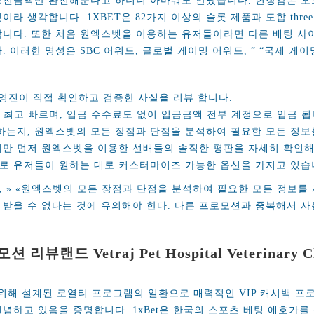
전금액만 환전해준다고 하더니 아마줘도 안줬습니다. 현장감은 오프
생각합니다. 1XBET은 82가지 이상의 슬롯 제품과 도합 three on
합니다. 또한 처음 원엑스벳을 이용하는 유저들이라면 다른 배팅 사
. 이러한 명성은 SBC 어워드, 글로벌 게이밍 어워드, ” “국제 
를 운영진이 직접 확인하고 검증한 사실을 리뷰 합니다.
 최고 빠르며, 입금 수수료도 없이 입금금액 전부 계정으로 입금 됩
하는지, 원엑스벳의 모든 장점과 단점을 분석하여 필요한 모든 정보
지만 먼저 원엑스벳을 이용한 선배들의 솔직한 평판을 자세히 확인
로 유저들이 원하는 대로 커스터마이즈 가능한 옵션을 가지고 있습
, » «원엑스벳의 모든 장점과 단점을 분석하여 필요한 모든 정보를
받을 수 없다는 것에 유의해야 한다. 다른 프로모션과 중복해서 사
드 Vetraj Pet Hospital Veterinary Clini
기 위해 설계된 로열티 프로그램의 일환으로 매력적인 VIP 캐시백 프
념하고 있음을 증명합니다. 1xBet은 한국의 스포츠 베팅 애호가