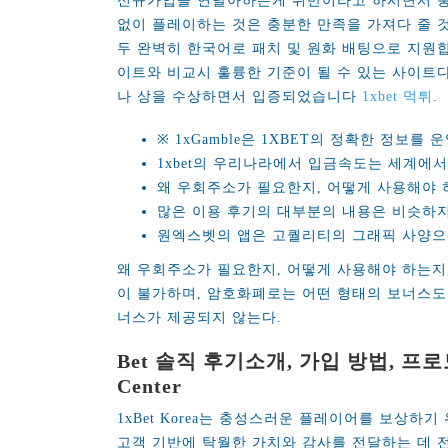
신규가입을 연달아하는게 위반이라고 하시면서 충
없이 플레이하는 것은 충분한 만족을 가져다 줄 것이라 
두 완벽히 한국어로 패치 및 원화 배팅으로 지원
이트와 비교시 훌륭한 기준이 될 수 있는 사이트다
나 상을 수상하면서 입증되었습니다
1xbet 먹튀
.
※ 1xGamble은 1XBET의 정확한 정보
1xbet의 우리나라에서 입금속도는 세계에서
왜 우회주소가 필요한지, 어떻게 사용해야 
많은 이용 후기의 대부분의 내용은 비슷하
원엑스벳의 앱은 고퀄리티의 그래픽 사양으
왜 우회주소가 필요한지, 어떻게 사용해야 하는지
이 불가하며, 암호화폐로는 어떤 형태의 보너스도 
너스가 제공되지 않는다.
Bet 솔직 후기소개, 가입 방법, 프로모션 리뷰랜
Center
1xBet Korea는 충성스러운 플레이어를 보상하
고객 기반에 탁월한 가치와 감사를 전달하는 데 전