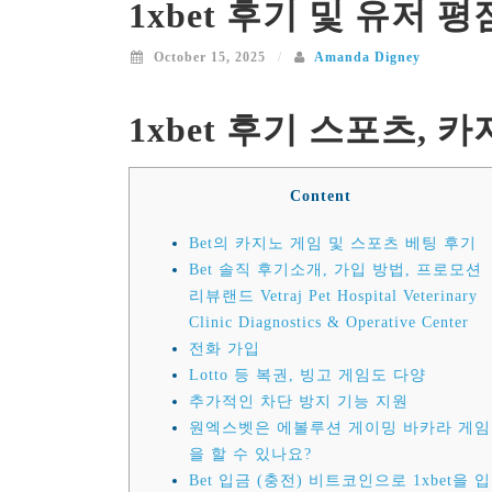
1xbet 후기 및 유저
October 15, 2025
/
Amanda Digney
1xbet 후기 스포츠, 
Content
Bet의 카지노 게임 및 스포츠 베팅 후기
Bet 솔직 후기소개, 가입 방법, 프로모션
리뷰랜드 Vetraj Pet Hospital Veterinary
Clinic Diagnostics & Operative Center
전화 가입
Lotto 등 복권, 빙고 게임도 다양
추가적인 차단 방지 기능 지원
원엑스벳은 에볼루션 게이밍 바카라 게임
을 할 수 있나요?
Bet 입금 (충전) 비트코인으로 1xbet을 입