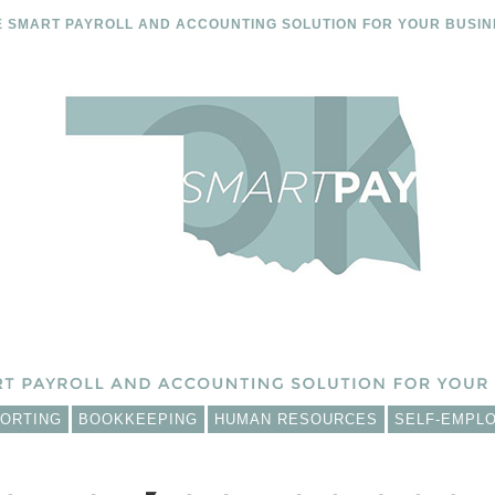
E SMART PAYROLL AND ACCOUNTING SOLUTION FOR YOUR BUSIN
PORTING
BOOKKEEPING
HUMAN RESOURCES
SELF-EMPL