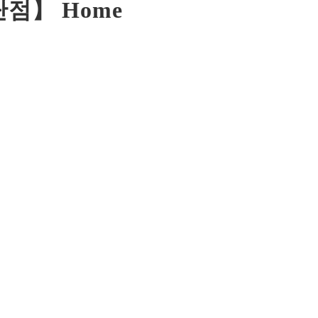
단점】 Home