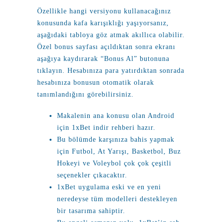
Özellikle hangi versiyonu kullanacağınız
konusunda kafa karışıklığı yaşıyorsanız,
aşağıdaki tabloya göz atmak akıllıca olabilir.
Özel bonus sayfası açıldıktan sonra ekranı
aşağıya kaydırarak “Bonus Al” butonuna
tıklayın. Hesabınıza para yatırdıktan sonrada
hesabınıza bonusun otomatik olarak
tanımlandığını görebilirsiniz.
Makalenin ana konusu olan Android
için 1xBet indir rehberi hazır.
Bu bölümde karşınıza bahis yapmak
için Futbol, At Yarışı, Basketbol, Buz
Hokeyi ve Voleybol çok çok çeşitli
seçenekler çıkacaktır.
1xBet uygulama eski ve en yeni
neredeyse tüm modelleri destekleyen
bir tasarıma sahiptir.