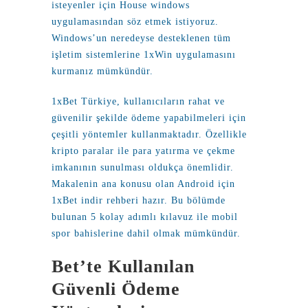
isteyenler için House windows
uygulamasından söz etmek istiyoruz.
Windows’un neredeyse desteklenen tüm
işletim sistemlerine 1xWin uygulamasını
kurmanız mümkündür.
1xBet Türkiye, kullanıcıların rahat ve
güvenilir şekilde ödeme yapabilmeleri için
çeşitli yöntemler kullanmaktadır. Özellikle
kripto paralar ile para yatırma ve çekme
imkanının sunulması oldukça önemlidir.
Makalenin ana konusu olan Android için
1xBet indir rehberi hazır. Bu bölümde
bulunan 5 kolay adımlı kılavuz ile mobil
spor bahislerine dahil olmak mümkündür.
Bet’te Kullanılan
Güvenli Ödeme