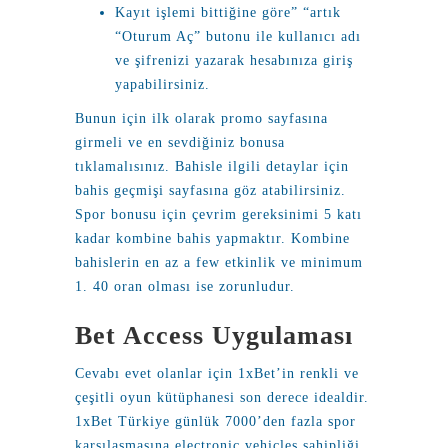
Kayıt işlemi bittiğine göre” “artık
“Oturum Aç” butonu ile kullanıcı adı
ve şifrenizi yazarak hesabınıza giriş
yapabilirsiniz.
Bunun için ilk olarak promo sayfasına
girmeli ve en sevdiğiniz bonusa
tıklamalısınız. Bahisle ilgili detaylar için
bahis geçmişi sayfasına göz atabilirsiniz.
Spor bonusu için çevrim gereksinimi 5 katı
kadar kombine bahis yapmaktır. Kombine
bahislerin en az a few etkinlik ve minimum
1. 40 oran olması ise zorunludur.
Bet Access Uygulaması
Cevabı evet olanlar için 1xBet’in renkli ve
çeşitli oyun kütüphanesi son derece idealdir.
1xBet Türkiye günlük 7000’den fazla spor
karşılaşmasına electronic vehicles sahipliği