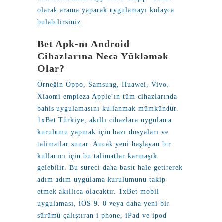
olarak arama yaparak uygulamayı kolayca
bulabilirsiniz.
Bet Apk-nı Android
Cihazlarına Necə Yükləmək
Olar?
Örneğin Oppo, Samsung, Huawei, Vivo,
Xiaomi empieza Apple’ın tüm cihazlarında
bahis uygulamasını kullanmak mümkündür.
1xBet Türkiye, akıllı cihazlara uygulama
kurulumu yapmak için bazı dosyaları ve
talimatlar sunar. Ancak yeni başlayan bir
kullanıcı için bu talimatlar karmaşık
gelebilir. Bu süreci daha basit hale getirerek
adım adım uygulama kurulumunu takip
etmek akıllıca olacaktır. 1xBet mobil
uygulaması, iOS 9. 0 veya daha yeni bir
sürümü çalıştıran i phone, iPad ve ipod