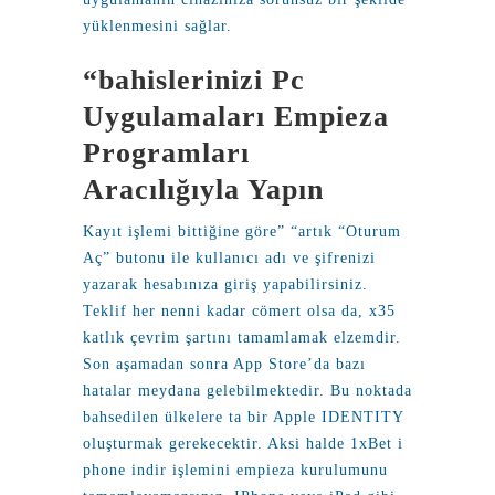
yüklenmesini sağlar.
“bahislerinizi Pc
Uygulamaları Empieza
Programları
Aracılığıyla Yapın
Kayıt işlemi bittiğine göre” “artık “Oturum
Aç” butonu ile kullanıcı adı ve şifrenizi
yazarak hesabınıza giriş yapabilirsiniz.
Teklif her nenni kadar cömert olsa da, x35
katlık çevrim şartını tamamlamak elzemdir.
Son aşamadan sonra App Store’da bazı
hatalar meydana gelebilmektedir. Bu noktada
bahsedilen ülkelere ta bir Apple IDENTITY
oluşturmak gerekecektir. Aksi halde 1xBet i
phone indir işlemini empieza kurulumunu