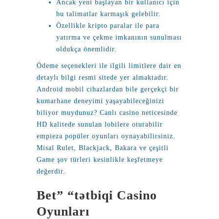
Ancak yeni başlayan bir kullanıcı için
bu talimatlar karmaşık gelebilir.
Özellikle kripto paralar ile para
yatırma ve çekme imkanının sunulması
oldukça önemlidir.
Ödeme seçenekleri ile ilgili limitlere dair en
detaylı bilgi resmi sitede yer almaktadır.
Android mobil cihazlardan bile gerçekçi bir
kumarhane deneyimi yaşayabileceğinizi
biliyor muydunuz? Canlı casino neticesinde
HD kalitede sunulan lobilere oturabilir
empieza popüler oyunları oynayabilirsiniz.
Misal Rulet, Blackjack, Bakara ve çeşitli
Game şov türleri kesinlikle keşfetmeye
değerdir.
Bet” “tətbiqi Casino
Oyunları