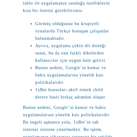
tablo ile uygulamanın sunduğu özelliklerin
kısa bir özetini görebilirsiniz.
Görmüş olduğunuz bu krupiyeli
oyunlarda Türkçe konuşan çalışanlar
bulunmaktadır.
Ayrıca, uygulama çoklu dil desteği
sunar, bu da onu farklı ülkelerden
kullanıcılar için uygun hale getirir.
Bunun nedeni, Google’ın kumar ve
bahis uygulamalarına yönelik katı
politikalarıdır.
1xBet bonusları aktif etmek child
derece basit birkaç adımdan oluşur.
Bunun nedeni, Google’ın kumar ve bahis
uygulamalarına yönelik katı politikalarıdır.
Bu engeli aşmanın yolu, 1xBet’in sah
internet sitesine yönelmektir. Bu işlem,
uygulamanın cihazınıza sorunsuz bir şekilde