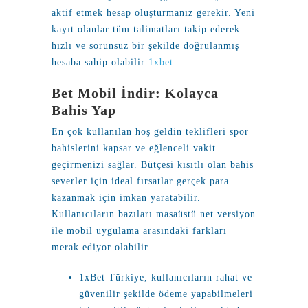
aktif etmek hesap oluşturmanız gerekir. Yeni
kayıt olanlar tüm talimatları takip ederek
hızlı ve sorunsuz bir şekilde doğrulanmış
hesaba sahip olabilir
1xbet
.
Bet Mobil İndir: Kolayca
Bahis Yap
En çok kullanılan hoş geldin teklifleri spor
bahislerini kapsar ve eğlenceli vakit
geçirmenizi sağlar. Bütçesi kısıtlı olan bahis
severler için ideal fırsatlar gerçek para
kazanmak için imkan yaratabilir.
Kullanıcıların bazıları masaüstü net versiyon
ile mobil uygulama arasındaki farkları
merak ediyor olabilir.
1xBet Türkiye, kullanıcıların rahat ve
güvenilir şekilde ödeme yapabilmeleri