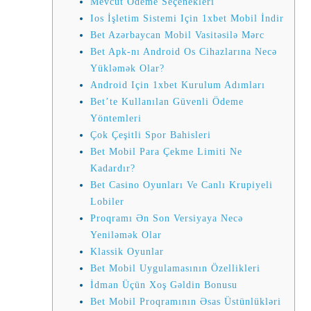
Mevcut Ödeme Seçenekleri
Ios İşletim Sistemi Için 1xbet Mobil İndir
Bet Azərbaycan Mobil Vasitəsilə Mərc
Bet Apk-nı Android Os Cihazlarına Necə
Yükləmək Olar?
Android Için 1xbet Kurulum Adımları
Bet’te Kullanılan Güvenli Ödeme
Yöntemleri
Çok Çeşitli Spor Bahisleri
Bet Mobil Para Çekme Limiti Ne
Kadardır?
Bet Casino Oyunları Ve Canlı Krupiyeli
Lobiler
Proqramı Ən Son Versiyaya Necə
Yeniləmək Olar
Klassik Oyunlar
Bet Mobil Uygulamasının Özellikleri
İdman Üçün Xoş Gəldin Bonusu
Bet Mobil Proqramının Əsas Üstünlükləri