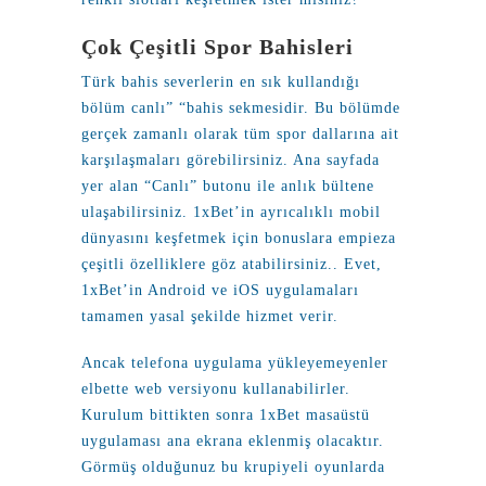
Çok Çeşitli Spor Bahisleri
Türk bahis severlerin en sık kullandığı
bölüm canlı” “bahis sekmesidir. Bu bölümde
gerçek zamanlı olarak tüm spor dallarına ait
karşılaşmaları görebilirsiniz. Ana sayfada
yer alan “Canlı” butonu ile anlık bültene
ulaşabilirsiniz. 1xBet’in ayrıcalıklı mobil
dünyasını keşfetmek için bonuslara empieza
çeşitli özelliklere göz atabilirsiniz.. Evet,
1xBet’in Android ve iOS uygulamaları
tamamen yasal şekilde hizmet verir.
Ancak telefona uygulama yükleyemeyenler
elbette web versiyonu kullanabilirler.
Kurulum bittikten sonra 1xBet masaüstü
uygulaması ana ekrana eklenmiş olacaktır.
Görmüş olduğunuz bu krupiyeli oyunlarda