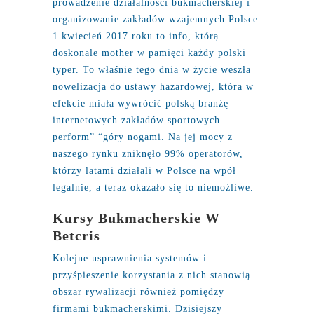
prowadzenie działalności bukmacherskiej i
organizowanie zakładów wzajemnych Polsce.
1 kwiecień 2017 roku to info, którą
doskonale mother w pamięci każdy polski
typer. To właśnie tego dnia w życie weszła
nowelizacja do ustawy hazardowej, która w
efekcie miała wywrócić polską branżę
internetowych zakładów sportowych
perform” “góry nogami. Na jej mocy z
naszego rynku zniknęło 99% operatorów,
którzy latami działali w Polsce na wpół
legalnie, a teraz okazało się to niemożliwe.
Kursy Bukmacherskie W
Betcris
Kolejne usprawnienia systemów i
przyśpieszenie korzystania z nich stanowią
obszar rywalizacji również pomiędzy
firmami bukmacherskimi. Dzisiejszy