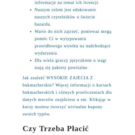
informacje na temat ich licencji.
Naszym celem jest edukowanie
naszych czytelników o świecie
hazardu.
Warto do nich zajrzeć, ponieważ mogą
pomóc Ci w wytypowaniu
prawidłowego wyniku na nadchodzące
wydarzenia.
Dla wielu graczy języczkiem u wagi
stają się pakiety powitalne.
Jak znaleźć WYSOKIE ZAJECIA Z
bukmacherskie? Więcej informacji o kursach
bukmacherskich i różnych przeliczeniach dla
danych meczów znajdziesz u em. Klikając w
kursy możesz tworzyć wirtualne kupony
swoich typów.
Czy Trzeba Płacić