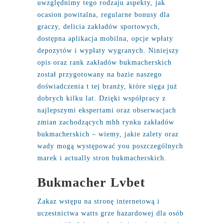
uwzględnimy tego rodzaju aspekty, jak
ocasion powitalna, regularne bonusy dla
graczy, delicia zakładów sportowych,
dostępna aplikacja mobilna, opcje wpłaty
depozytów i wypłaty wygranych. Niniejszy
opis oraz rank zakładów bukmacherskich
został przygotowany na bazie naszego
doświadczenia t tej branży, które sięga już
dobrych kilku lat. Dzięki współpracy z
najlepszymi ekspertami oraz obserwacjach
zmian zachodzących mhh rynku zakładów
bukmacherskich – wiemy, jakie zalety oraz
wady mogą występować you poszczególnych
marek i actually stron bukmacherskich.
Bukmacher Lvbet
Zakaz wstępu na stronę internetową i
uczestnictwa watts grze hazardowej dla osób