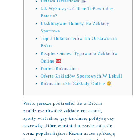
Ustawa Hazardowa
Jak Wykorzystać Benefit Powitalny
Betcris?
Ekskluzywne Bonusy Na Zakłady
Sportowe
Top 3 Bukmacherów Do Obstawiania
Boksu
Bezpieczeństwa Typowania Zakładów
Online
Forbet Bukmacher
Oferta Zakładów Sportowych W Lebull
Bukmacherskie Zakłady Online
Warto jeszcze podkreślić, że w Betcris
znajdziesz również zakłady em esport,
sporty wirtualne, gry karciane, politykę czy
rozrywkę, które w ostatnim czasie stają się
coraz popularniejsze. Razem unces aplikacją