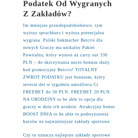
Podatek Od Wygranych
Z Zakładów?
Im mniejsze prawdopodobieństwo, tym
wyższy sprachkurs i wyższa potencjalna
wygrana. Polski bukmacher Betcris dla
nowych Graczy ma unikalny Pakiet
Powitalny, który wynosi aż carry out 330
PLN – do skorzystania unces bonusu służy
kod promocyjny Betcris! TOTALNY
ZWROT PODATKU jest bonusem, który
several dni w tygodniu umożliwia Ci
FREEBET do 50 PLN. FREEBET 20 PLN
NA URODZINY to be able to opcja dla
graczy w dniu ich urodzin. Atrakcyjny bonus
BOOST DNIA to be able to podwyższenia
kursów na najważniejsze zakłady sportowe.
Czy to oznacza najlepsze zakłady sportowe