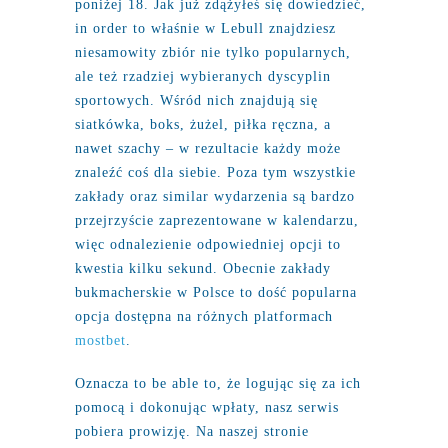
poniżej 18. Jak już zdążyłeś się dowiedzieć,
in order to właśnie w Lebull znajdziesz
niesamowity zbiór nie tylko popularnych,
ale też rzadziej wybieranych dyscyplin
sportowych. Wśród nich znajdują się
siatkówka, boks, żużel, piłka ręczna, a
nawet szachy – w rezultacie każdy może
znaleźć coś dla siebie. Poza tym wszystkie
zakłady oraz similar wydarzenia są bardzo
przejrzyście zaprezentowane w kalendarzu,
więc odnalezienie odpowiedniej opcji to
kwestia kilku sekund. Obecnie zakłady
bukmacherskie w Polsce to dość popularna
opcja dostępna na różnych platformach
mostbet
.
Oznacza to be able to, że logując się za ich
pomocą i dokonując wpłaty, nasz serwis
pobiera prowizję. Na naszej stronie