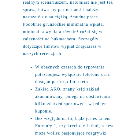
realnym scenariuszem, natomiast nie jest też
sprawą łatwą my partner and i należy
nastawić się na ciężką, żmudną pracę.
Podobnie grunzochse minimalna wpłata,
minimalna wypłata również różni się w
zależności od bukmachera. Szczegóły
dotyczące limitów wypłat znajdziesz w
naszych recenzjach.
W obecnych czasach do typowania
potrzebujesz wyłącznie telefonu oraz
dostępu perform Internetu.
Zakład AKO, znany ksfd zakład
akumulowany, polega na obstawieniu
kilku zdarzeń sportowych w jednym
kuponie.
Bez względu na to, bądź jesteś fanem
Formuły 1, czy kręci cię futbol, a new
może wolisz pasjonujące rozgrywki