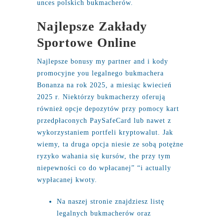
unces polskich bukmacherów.
Najlepsze Zakłady
Sportowe Online
Najlepsze bonusy my partner and i kody
promocyjne you legalnego bukmachera
Bonanza na rok 2025, a miesiąc kwiecień
2025 r. Niektórzy bukmacherzy oferują
również opcje depozytów przy pomocy kart
przedpłaconych PaySafeCard lub nawet z
wykorzystaniem portfeli kryptowalut. Jak
wiemy, ta druga opcja niesie ze sobą potężne
ryzyko wahania się kursów, the przy tym
niepewności co do wpłacanej” “i actually
wypłacanej kwoty.
Na naszej stronie znajdziesz listę
legalnych bukmacherów oraz