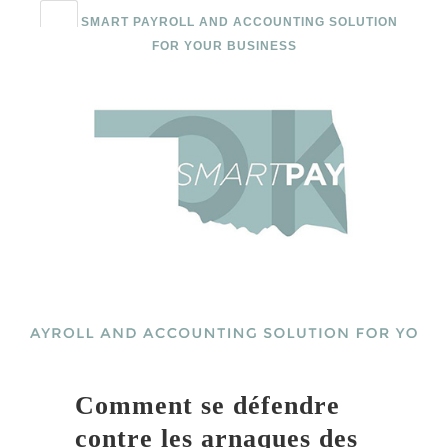
THE SMART PAYROLL AND ACCOUNTING SOLUTION
FOR YOUR BUSINESS
Comment se défendre
contre les arnaques des