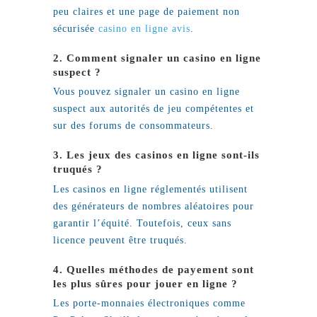
peu claires et une page de paiement non
sécurisée
casino en ligne avis
.
2. Comment signaler un casino en ligne
suspect ?
Vous pouvez signaler un casino en ligne
suspect aux autorités de jeu compétentes et
sur des forums de consommateurs.
3. Les jeux des casinos en ligne sont-ils
truqués ?
Les casinos en ligne réglementés utilisent
des générateurs de nombres aléatoires pour
garantir l’équité. Toutefois, ceux sans
licence peuvent être truqués.
4. Quelles méthodes de payement sont
les plus sûres pour jouer en ligne ?
Les porte-monnaies électroniques comme