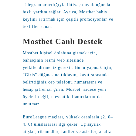
Telegram aracılığıyla ihtiyaç duyulduğunda
hızlı yardım sağlar. Ayrıca, Mostbet bahis
keyfini artırmak için çeşitli promosyonlar ve
teklifler sunar.
Mostbet Canlı Destek
Mostbet kişisel dolabına girmek için,
bahisçinin resmi web sitesinde
yetkilendirmeniz gerekir. Bunu yapmak için,
“Giriş” düğmesine tıklayın, kayıt sırasında
belirttiğiniz cep telefonu numarasını ve
hesap şifrenizi girin. Mosbet, sadece yeni
üyeleri değil, mevcut kullanıcılarını da
unutmaz.
EuroLeague maçları, yüksek oranlarla (2. 0–
4. 0) uluslararası ilgi çeker. Üç sayılık
atışlar, ribaundlar, fauller ve asistler, analiz