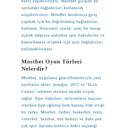
bahis yapabilirsiniz. MostBet girişine bu
sayfadaki bağlantıları kullanarak
ulaşabilirsiniz. MostBet hesabınıza giriş
yapmak için bu doğrulanmış bağlantıları
kullanın. Alternatif olarak, yeni bir hesap
açmak empieza ardından spor bahislerine ve
kumarhaneye erişmek için aynı bağlantıları
kullanabilirsiniz.
Mostbet Oyun Türleri
Nelerdir?
Mostbet, uygulama güncellemeleriyle yeni
özellikler ekler; örneğin, 2025’te “Hızlı
Casino” sekmesi slotlara anında erişim
sağlar. Spor bahisleri, milyonların maçları
izlerken hem eğlenip hem kazanç elde ettiği
bir tutku. Mostbet, futbol, basketbol, tenis,
voleybol, hentbol, buz hokeyi ve daha pek
çok spor dalında binlerce bahis seçeneği