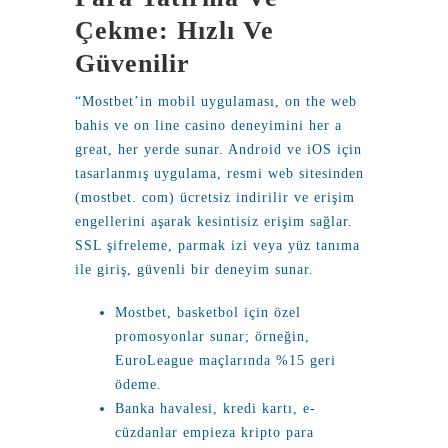
Çekme: Hızlı Ve
Güvenilir
“Mostbet’in mobil uygulaması, on the web
bahis ve on line casino deneyimini her a
great, her yerde sunar. Android ve iOS için
tasarlanmış uygulama, resmi web sitesinden
(mostbet. com) ücretsiz indirilir ve erişim
engellerini aşarak kesintisiz erişim sağlar.
SSL şifreleme, parmak izi veya yüz tanıma
ile giriş, güvenli bir deneyim sunar.
Mostbet, basketbol için özel
promosyonlar sunar; örneğin,
EuroLeague maçlarında %15 geri
ödeme.
Banka havalesi, kredi kartı, e-
cüzdanlar empieza kripto para