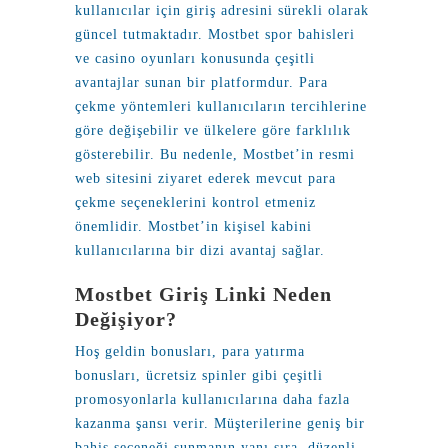
kullanıcılar için giriş adresini sürekli olarak
güncel tutmaktadır. Mostbet spor bahisleri
ve casino oyunları konusunda çeşitli
avantajlar sunan bir platformdur. Para
çekme yöntemleri kullanıcıların tercihlerine
göre değişebilir ve ülkelere göre farklılık
gösterebilir. Bu nedenle, Mostbet’in resmi
web sitesini ziyaret ederek mevcut para
çekme seçeneklerini kontrol etmeniz
önemlidir. Mostbet’in kişisel kabini
kullanıcılarına bir dizi avantaj sağlar.
Mostbet Giriş Linki Neden
Değişiyor?
Hoş geldin bonusları, para yatırma
bonusları, ücretsiz spinler gibi çeşitli
promosyonlarla kullanıcılarına daha fazla
kazanma şansı verir. Müşterilerine geniş bir
bahis seçeneği sunmanın yanı sıra, düzenli