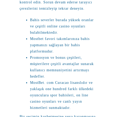
kontrol edin. Sorun devam ederse tarayıcı
çerezlerini temizleyip tekrar deneyin.
Bahis severler burada yüksek oranlar
ve çeşitli online casino oyunları
bulabilmektedir.
Mostbet favori takımlarınıza bahis
yapmanızı sağlayan bir bahis
platformudur.
Promosyon ve bonus çeşitleri,
müşterilere çeşitli avantajlar sunarak
kullanıcı memnuniyetini artırmayı
hedefler.
MostBet. com Curacao lisanslıdır ve
yaklaşık one hundred farklı ülkedeki
oyunculara spor bahisleri, on line
casino oyunları ve canlı yayın
hizmetleri sunmaktadır.
Bir seçimin kaybetmesine veya kazanmasına