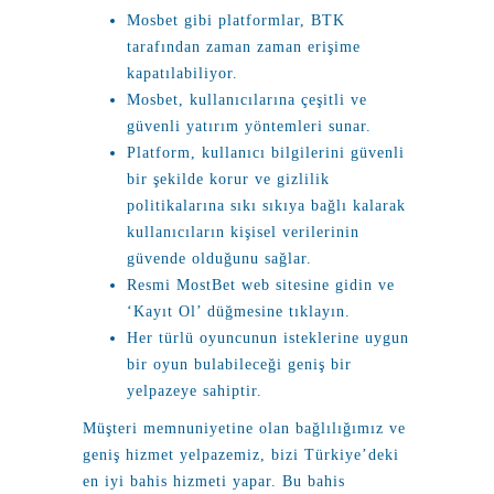
Mosbet gibi platformlar, BTK
tarafından zaman zaman erişime
kapatılabiliyor.
Mosbet, kullanıcılarına çeşitli ve
güvenli yatırım yöntemleri sunar.
Platform, kullanıcı bilgilerini güvenli
bir şekilde korur ve gizlilik
politikalarına sıkı sıkıya bağlı kalarak
kullanıcıların kişisel verilerinin
güvende olduğunu sağlar.
Resmi MostBet web sitesine gidin ve
‘Kayıt Ol’ düğmesine tıklayın.
Her türlü oyuncunun isteklerine uygun
bir oyun bulabileceği geniş bir
yelpazeye sahiptir.
Müşteri memnuniyetine olan bağlılığımız ve
geniş hizmet yelpazemiz, bizi Türkiye’deki
en iyi bahis hizmeti yapar. Bu bahis