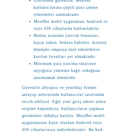
Özetlemek gerekirse, Mostbet
kullanıcılarına çeşitli para çekme
yöntemleri sunmaktadır.
MostBet mobil uygulaması Android os
veya iOS cihazlarda kullanılabilir.
Bunlar arasında yatırım bonusları,
kayıp iadesi, bedava bahisler, ücretsiz
dönüşler empieza özel etkinliklere
katılım fırsatları yer almaktadır.
Minimum para yatırma tutarının
seçtiğiniz yönteme bağlı olduğunu
unutmamak önemlidir.
Güvenilir altyapısı ve yenilikçi hizmet
anlayışı neticesinde kullanıcılar tarafından
tercih ediliyor. Eğer yeni giriş adresi sobre
erişime kapandıysa, kullanıcıların yapması
gerekenler oldukça basittir. MostBet mobil
uygulamasını kayıt olurken Android veya
iOS cihazlarınıza indirebilirsiniz. Bu kod,