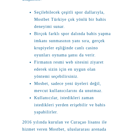
Seçilebilecek çeşitli spor dallarıyla,
Mostbet Türkiye çok yönlü bir bahis
deneyimi sunar.
Birçok farklı spor dalında bahis yapma
imkanı sunmasının yanı sıra, gerçek
krupiyeler eşliğinde canlı casino
oyunları oynama şansı da verir.
Firmanın resmi web sitesini ziyaret
ederek sizin için en uygun olan
yöntemi seçebilirsiniz.
Mosbet, sadece yeni üyeleri değil,
mevcut kullanıcılarını da unutmaz.
Kullanıcılar, istedikleri zaman
istedikleri yerden erişebilir ve bahis
yapabilirler.
2016 yılında kurulan ve Curaçao lisansı ile
hizmet veren Mostbet, uluslararası arenada