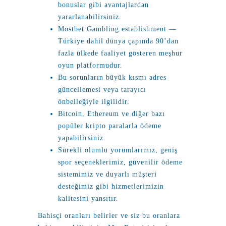
bonuslar gibi avantajlardan
yararlanabilirsiniz.
Mostbet Gambling establishment —
Türkiye dahil dünya çapında 90’dan
fazla ülkede faaliyet gösteren meşhur
oyun platformudur.
Bu sorunların büyük kısmı adres
güncellemesi veya tarayıcı
önbelleğiyle ilgilidir.
Bitcoin, Ethereum ve diğer bazı
popüler kripto paralarla ödeme
yapabilirsiniz.
Sürekli olumlu yorumlarımız, geniş
spor seçeneklerimiz, güvenilir ödeme
sistemimiz ve duyarlı müşteri
desteğimiz gibi hizmetlerimizin
kalitesini yansıtır.
Bahisçi oranları belirler ve siz bu oranlara