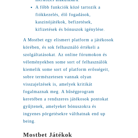
A főbb funkciók közé tartozik a
fiókkezelés, élő fogadások,
kaszinójátékok, befizetések,
kifizetések és bónuszok igénylése.
A Mostbet egy elismert platform a játékosok
körében, és sok felhasználó értékeli a
szolgáltatásokat. Az online fórumokon és
véleményekben some sort of felhasználók
kiemelik some sort of platform erősségeit,
sobre természetesen vannak olyan
visszajelzések is, amelyek kritikát
fogalmaznak meg. A hűségprogram
keretében a rendszeres játékosok pontokat
gyűjtenek, amelyeket bónuszokra és
ingyenes pörgetésekre válthatnak end up
being.
Mostbet Játékok