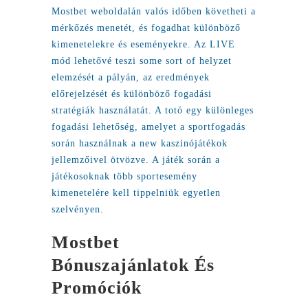
Mostbet weboldalán valós időben követheti a
mérkőzés menetét, és fogadhat különböző
kimenetelekre és eseményekre. Az LIVE
mód lehetővé teszi some sort of helyzet
elemzését a pályán, az eredmények
előrejelzését és különböző fogadási
stratégiák használatát. A totó egy különleges
fogadási lehetőség, amelyet a sportfogadás
során használnak a new kaszinójátékok
jellemzőivel ötvözve. A játék során a
játékosoknak több sportesemény
kimenetelére kell tippelniük egyetlen
szelvényen.
Mostbet
Bónuszajánlatok És
Promóciók