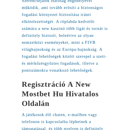
Szerencsejáték Hatóság engedélyével
működik, ami tovább erősíti a biztonságos
fogadási környezet biztosítása iránti
elkötelezettségét. A röplabda kedvelői
számára a new kaszinó több ligát és tornát is
definitely biztosít, beleértve az olyan
nemzetközi eseményeket, mint a FIVB
világbajnokság és az Európa-bajnokság. A
fogadási lehetőségek között szerepel a szett-
és mérkőzésgyőztes fogadások, illetve a
pontszámokra vonatkozó lehetőségek.
Regisztráció A New
Mostbet Hu Hivatalos
Oldalán
A játékosok élő chaten, e-mailben vagy
telefonon is kapcsolatba léphetnek a
támogatással, és több nyelven is definitely