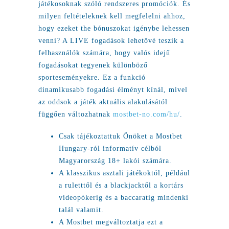
játékosoknak szóló rendszeres promóciók. És
milyen feltételeknek kell megfelelni ahhoz,
hogy ezeket the bónuszokat igénybe lehessen
venni? A LIVE fogadások lehetővé teszik a
felhasználók számára, hogy valós idejű
fogadásokat tegyenek különböző
sporteseményekre. Ez a funkció
dinamikusabb fogadási élményt kínál, mivel
az oddsok a játék aktuális alakulásától
függően változhatnak
mostbet-no.com/hu/
.
Csak tájékoztattuk Önöket a Mostbet
Hungary-ról informatív célból
Magyarország 18+ lakói számára.
A klasszikus asztali játékoktól, például
a ruletttől és a blackjacktől a kortárs
videopókerig és a baccaratig mindenki
talál valamit.
A Mostbet megváltoztatja ezt a