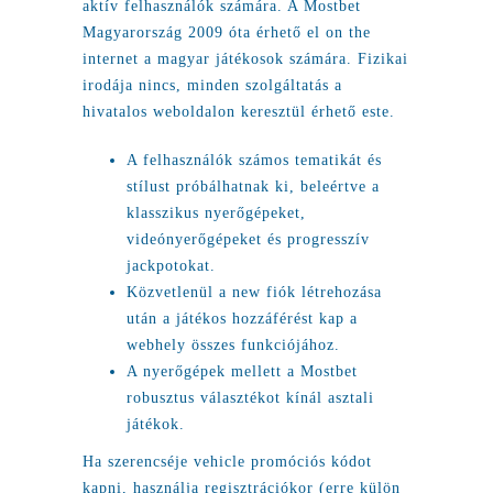
aktív felhasználók számára. A Mostbet
Magyarország 2009 óta érhető el on the
internet a magyar játékosok számára. Fizikai
irodája nincs, minden szolgáltatás a
hivatalos weboldalon keresztül érhető este.
A felhasználók számos tematikát és
stílust próbálhatnak ki, beleértve a
klasszikus nyerőgépeket,
videónyerőgépeket és progresszív
jackpotokat.
Közvetlenül a new fiók létrehozása
után a játékos hozzáférést kap a
webhely összes funkciójához.
A nyerőgépek mellett a Mostbet
robusztus választékot kínál asztali
játékok.
Ha szerencséje vehicle promóciós kódot
kapni, használja regisztrációkor (erre külön