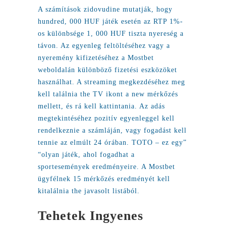
A számítások zidovudine mutatják, hogy
hundred, 000 HUF játék esetén az RTP 1%-
os különbsége 1, 000 HUF tiszta nyereség a
távon. Az egyenleg feltöltéséhez vagy a
nyeremény kifizetéséhez a Mostbet
weboldalán különböző fizetési eszközöket
használhat. A streaming megkezdéséhez meg
kell találnia the TV ikont a new mérkőzés
mellett, és rá kell kattintania. Az adás
megtekintéséhez pozitív egyenleggel kell
rendelkeznie a számláján, vagy fogadást kell
tennie az elmúlt 24 órában. ТОТО – ez egy”
“olyan játék, ahol fogadhat a
sportesemények eredményeire. A Mostbet
ügyfélnek 15 mérkőzés eredményét kell
kitalálnia the javasolt listából.
Tehetek Ingyenes