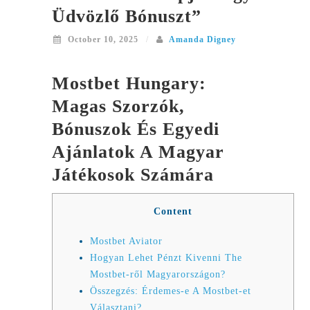
Üdvözlő Bónuszt”
October 10, 2025
/
Amanda Digney
Mostbet Hungary:
Magas Szorzók,
Bónuszok És Egyedi
Ajánlatok A Magyar
Játékosok Számára
Content
Mostbet Aviator
Hogyan Lehet Pénzt Kivenni The
Mostbet-ről Magyarországon?
Összegzés: Érdemes-e A Mostbet-et
Választani?