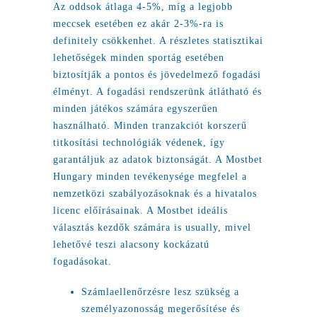
Az oddsok átlaga 4-5%, míg a legjobb
meccsek esetében ez akár 2-3%-ra is
definitely csökkenhet. A részletes statisztikai
lehetőségek minden sportág esetében
biztosítják a pontos és jövedelmező fogadási
élményt. A fogadási rendszerünk átlátható és
minden játékos számára egyszerűen
használható. Minden tranzakciót korszerű
titkosítási technológiák védenek, így
garantáljuk az adatok biztonságát. A Mostbet
Hungary minden tevékenysége megfelel a
nemzetközi szabályozásoknak és a hivatalos
licenc előírásainak. A Mostbet ideális
választás kezdők számára is usually, mivel
lehetővé teszi alacsony kockázatú
fogadásokat.
Számlaellenőrzésre lesz szükség a
személyazonosság megerősítése és