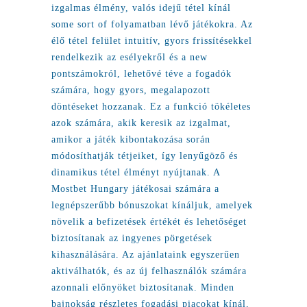
izgalmas élmény, valós idejű tétel kínál
some sort of folyamatban lévő játékokra. Az
élő tétel felület intuitív, gyors frissítésekkel
rendelkezik az esélyekről és a new
pontszámokról, lehetővé téve a fogadók
számára, hogy gyors, megalapozott
döntéseket hozzanak. Ez a funkció tökéletes
azok számára, akik keresik az izgalmat,
amikor a játék kibontakozása során
módosíthatják tétjeiket, így lenyűgöző és
dinamikus tétel élményt nyújtanak. A
Mostbet Hungary játékosai számára a
legnépszerűbb bónuszokat kínáljuk, amelyek
növelik a befizetések értékét és lehetőséget
biztosítanak az ingyenes pörgetések
kihasználására. Az ajánlataink egyszerűen
aktiválhatók, és az új felhasználók számára
azonnali előnyöket biztosítanak. Minden
bajnokság részletes fogadási piacokat kínál,