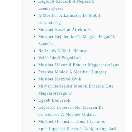
Legjobb Szorzók A Népszerű
Eseményekre
A Mostbet Alkalmazás És Mobil
Elérhetőség
Mostbet Kaszino Áttekintés
Mostbet Bejelentkezés Magyar Fogadók
Számára
Befizetés Nélküli Bónusz
Valós Idejű Fogadások
Mostbet Üdvözlő Bónusz Magyarországon
Fizetési Módok A Mostbet Hungary
Mostbet Kaszinó Gyik
Milyen Befizetési Módok Érhetők Este
Magyarországon?
Egyéb Bónuszok
Lépésről Lépésre Jelentkezzen Be
Considered A Mostbet Oldalra
Mostbet Hu Instructions Hivatalos
Sportfogadási Kaszinó És Sportfogadási