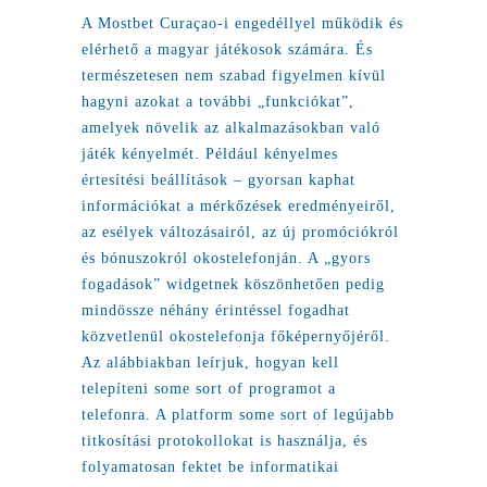
A Mostbet Curaçao-i engedéllyel működik és
elérhető a magyar játékosok számára. És
természetesen nem szabad figyelmen kívül
hagyni azokat a további „funkciókat”,
amelyek növelik az alkalmazásokban való
játék kényelmét. Például kényelmes
értesítési beállítások – gyorsan kaphat
információkat a mérkőzések eredményeiről,
az esélyek változásairól, az új promóciókról
és bónuszokról okostelefonján. A „gyors
fogadások” widgetnek köszönhetően pedig
mindössze néhány érintéssel fogadhat
közvetlenül okostelefonja főképernyőjéről.
Az alábbiakban leírjuk, hogyan kell
telepíteni some sort of programot a
telefonra. A platform some sort of legújabb
titkosítási protokollokat is használja, és
folyamatosan fektet be informatikai