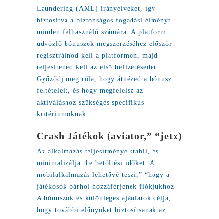
Laundering (AML) irányelveket, így
biztosítva a biztonságos fogadási élményt
minden felhasználó számára. A platform
üdvözlő bónuszok megszerzéséhez először
regisztrálnod kell a platformon, majd
teljesítened kell az első befizetésedet.
Győződj meg róla, hogy átnézed a bónusz
feltételeit, és hogy megfelelsz az
aktiváláshoz szükséges specifikus
kritériumoknak.
Crash Játékok (aviator,” “jetx)
Az alkalmazás teljesítménye stabil, és
minimalizálja the betöltési időket. A
mobilalkalmazás lehetővé teszi,” “hogy a
játékosok bárhol hozzáférjenek fiókjukhoz.
A bónuszok és különleges ajánlatok célja,
hogy további előnyöket biztosítsanak az