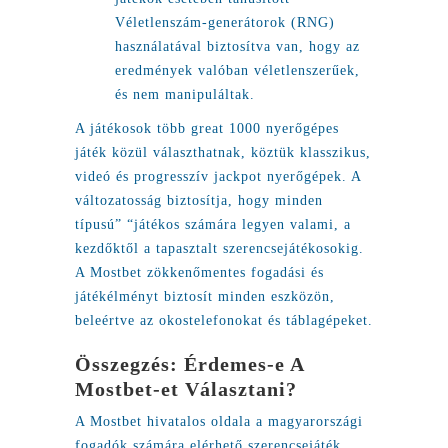
Véletlenszám-generátorok (RNG)
használatával biztosítva van, hogy az
eredmények valóban véletlenszerűek,
és nem manipuláltak.
A játékosok több great 1000 nyerőgépes
játék közül választhatnak, köztük klasszikus,
videó és progresszív jackpot nyerőgépek. A
változatosság biztosítja, hogy minden
típusú” “játékos számára legyen valami, a
kezdőktől a tapasztalt szerencsejátékosokig.
A Mostbet zökkenőmentes fogadási és
játékélményt biztosít minden eszközön,
beleértve az okostelefonokat és táblagépeket.
Összegzés: Érdemes-e A
Mostbet-et Választani?
A Mostbet hivatalos oldala a magyarországi
fogadók számára elérhető szerencsejáték