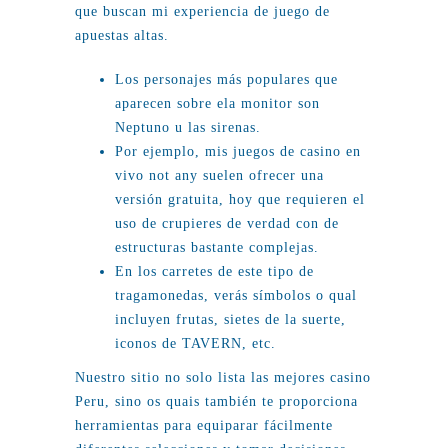
que buscan mi experiencia de juego de
apuestas altas.
Los personajes más populares que
aparecen sobre ela monitor son
Neptuno u las sirenas.
Por ejemplo, mis juegos de casino en
vivo not any suelen ofrecer una
versión gratuita, hoy que requieren el
uso de crupieres de verdad con de
estructuras bastante complejas.
En los carretes de este tipo de
tragamonedas, verás símbolos o qual
incluyen frutas, sietes de la suerte,
iconos de TAVERN, etc.
Nuestro sitio no solo lista las mejores casino
Peru, sino os quais también te proporciona
herramientas para equiparar fácilmente