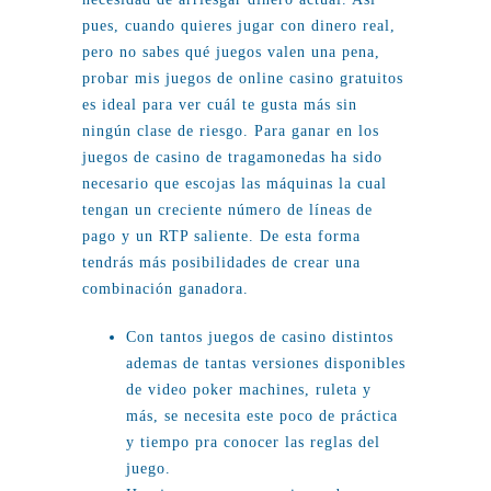
pues, cuando quieres jugar con dinero real,
pero no sabes qué juegos valen una pena,
probar mis juegos de online casino gratuitos
es ideal para ver cuál te gusta más sin
ningún clase de riesgo. Para ganar en los
juegos de casino de tragamonedas ha sido
necesario que escojas las máquinas la cual
tengan un creciente número de líneas de
pago y un RTP saliente. De esta forma
tendrás más posibilidades de crear una
combinación ganadora.
Con tantos juegos de casino distintos
ademas de tantas versiones disponibles
de video poker machines, ruleta y
más, se necesita este poco de práctica
y tiempo pra conocer las reglas del
juego.