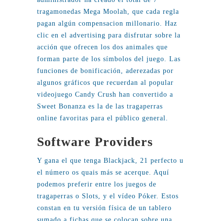
tragamonedas Mega Moolah, que cada regla
pagan algún compensacion millonario. Haz
clic en el advertising para disfrutar sobre la
acción que ofrecen los dos animales que
forman parte de los símbolos del juego. Las
funciones de bonificación, aderezadas por
algunos gráficos que recuerdan al popular
videojuego Candy Crush han convertido a
Sweet Bonanza es la de las tragaperras
online favoritas para el público general.
Software Providers
Y gana el que tenga Blackjack, 21 perfecto u
el número os quais más se acerque. Aquí
podemos preferir entre los juegos de
tragaperras o Slots, y el vídeo Póker. Estos
constan en tu versión física de un tablero
sumado a fichas que se colocan sobre una