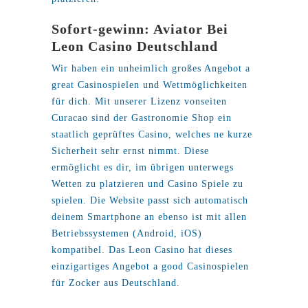
Sofort-gewinn: Aviator Bei
Leon Casino Deutschland
Wir haben ein unheimlich großes Angebot a
great Casinospielen und Wettmöglichkeiten
für dich. Mit unserer Lizenz vonseiten
Curacao sind der Gastronomie Shop ein
staatlich geprüftes Casino, welches ne kurze
Sicherheit sehr ernst nimmt. Diese
ermöglicht es dir, im übrigen unterwegs
Wetten zu platzieren und Casino Spiele zu
spielen. Die Website passt sich automatisch
deinem Smartphone an ebenso ist mit allen
Betriebssystemen (Android, iOS)
kompatibel. Das Leon Casino hat dieses
einzigartiges Angebot a good Casinospielen
für Zocker aus Deutschland.