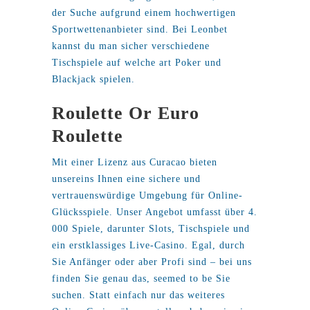
der Suche aufgrund einem hochwertigen
Sportwettenanbieter sind. Bei Leonbet
kannst du man sicher verschiedene
Tischspiele auf welche art Poker und
Blackjack spielen.
Roulette Or Euro
Roulette
Mit einer Lizenz aus Curacao bieten
unsereins Ihnen eine sichere und
vertrauenswürdige Umgebung für Online-
Glücksspiele. Unser Angebot umfasst über 4.
000 Spiele, darunter Slots, Tischspiele und
ein erstklassiges Live-Casino. Egal, durch
Sie Anfänger oder aber Profi sind – bei uns
finden Sie genau das, seemed to be Sie
suchen. Statt einfach nur das weiteres