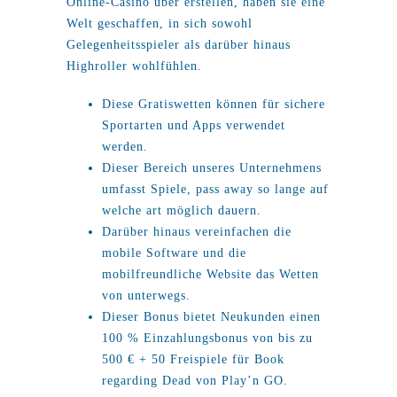
Online-Casino über erstellen, haben sie eine
Welt geschaffen, in sich sowohl
Gelegenheitsspieler als darüber hinaus
Highroller wohlfühlen.
Diese Gratiswetten können für sichere
Sportarten und Apps verwendet
werden.
Dieser Bereich unseres Unternehmens
umfasst Spiele, pass away so lange auf
welche art möglich dauern.
Darüber hinaus vereinfachen die
mobile Software und die
mobilfreundliche Website das Wetten
von unterwegs.
Dieser Bonus bietet Neukunden einen
100 % Einzahlungsbonus von bis zu
500 € + 50 Freispiele für Book
regarding Dead von Play’n GO.