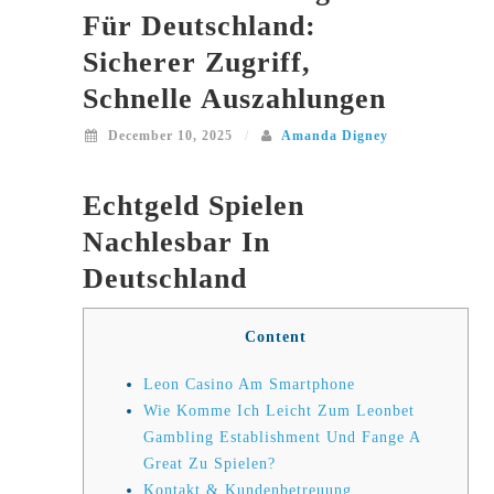
Für Deutschland:
Sicherer Zugriff,
Schnelle Auszahlungen
December 10, 2025
/
Amanda Digney
Echtgeld Spielen
Nachlesbar In
Deutschland
Content
Leon Casino Am Smartphone
Wie Komme Ich Leicht Zum Leonbet
Gambling Establishment Und Fange A
Great Zu Spielen?
Kontakt & Kundenbetreuung