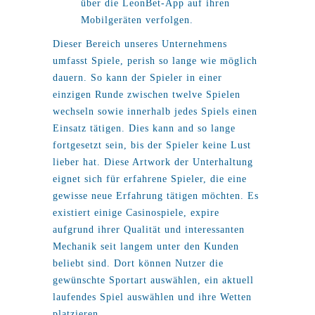
über die LeonBet-App auf ihren
Mobilgeräten verfolgen.
Dieser Bereich unseres Unternehmens
umfasst Spiele, perish so lange wie möglich
dauern. So kann der Spieler in einer
einzigen Runde zwischen twelve Spielen
wechseln sowie innerhalb jedes Spiels einen
Einsatz tätigen. Dies kann and so lange
fortgesetzt sein, bis der Spieler keine Lust
lieber hat. Diese Artwork der Unterhaltung
eignet sich für erfahrene Spieler, die eine
gewisse neue Erfahrung tätigen möchten. Es
existiert einige Casinospiele, expire
aufgrund ihrer Qualität und interessanten
Mechanik seit langem unter den Kunden
beliebt sind. Dort können Nutzer die
gewünschte Sportart auswählen, ein aktuell
laufendes Spiel auswählen und ihre Wetten
platzieren.