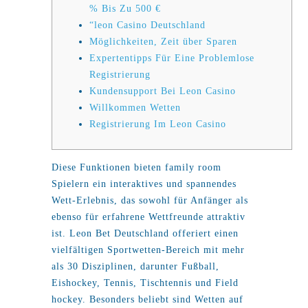
% Bis Zu 500 €
“leon Casino Deutschland
Möglichkeiten, Zeit über Sparen
Expertentipps Für Eine Problemlose
Registrierung
Kundensupport Bei Leon Casino
Willkommen Wetten
Registrierung Im Leon Casino
Diese Funktionen bieten family room
Spielern ein interaktives und spannendes
Wett-Erlebnis, das sowohl für Anfänger als
ebenso für erfahrene Wettfreunde attraktiv
ist. Leon Bet Deutschland offeriert einen
vielfältigen Sportwetten-Bereich mit mehr
als 30 Disziplinen, darunter Fußball,
Eishockey, Tennis, Tischtennis und Field
hockey. Besonders beliebt sind Wetten auf