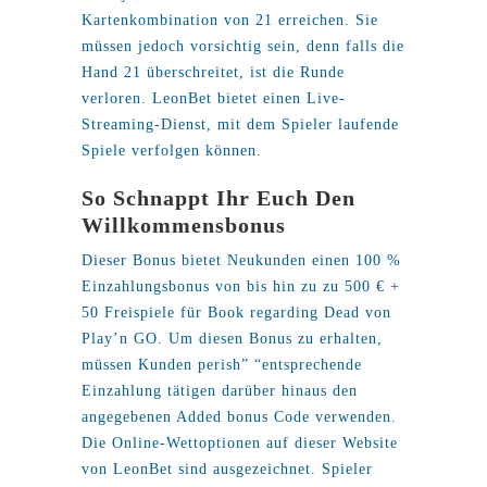
Kartenkombination von 21 erreichen. Sie
müssen jedoch vorsichtig sein, denn falls die
Hand 21 überschreitet, ist die Runde
verloren. LeonBet bietet einen Live-
Streaming-Dienst, mit dem Spieler laufende
Spiele verfolgen können.
So Schnappt Ihr Euch Den
Willkommensbonus
Dieser Bonus bietet Neukunden einen 100 %
Einzahlungsbonus von bis hin zu zu 500 € +
50 Freispiele für Book regarding Dead von
Play’n GO. Um diesen Bonus zu erhalten,
müssen Kunden perish” “entsprechende
Einzahlung tätigen darüber hinaus den
angegebenen Added bonus Code verwenden.
Die Online-Wettoptionen auf dieser Website
von LeonBet sind ausgezeichnet. Spieler