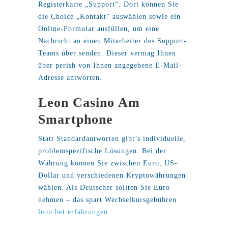
Registerkarte „Support“. Dort können Sie
die Choice „Kontakt“ auswählen sowie ein
Online-Formular ausfüllen, um eine
Nachricht an einen Mitarbeiter des Support-
Teams über senden. Dieser vermag Ihnen
über perish von Ihnen angegebene E-Mail-
Adresse antworten.
Leon Casino Am
Smartphone
Statt Standardantworten gibt’s individuelle,
problemspezifische Lösungen. Bei der
Währung können Sie zwischen Euro, US-
Dollar und verschiedenen Kryptowährungen
wählen. Als Deutscher sollten Sie Euro
nehmen – das spart Wechselkursgebühren
leon bet erfahrungen
.