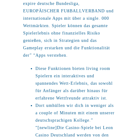
expire deutsche Bundesliga,
EUROPÄISCHER FUßBALLVERBAND und
internationale Apps mit über a single. 000
Wettmärkten. Spieler können das gesamte
Spielerlebnis ohne finanzielles Risiko
genießen, sich in Strategien und das
Gameplay erstarken und die Funktionalität
der” “Apps verstehen.
Diese Funktionen bieten living room
Spielern ein interaktives und
spannendes Wett-Erlebnis, das sowohl
für Anfänger als darüber hinaus für
erfahrene Wettfreunde attraktiv ist.
Dort umhüllen wir dich in weniger als
a couple of Minuten mit einem unserer
deutschsprachigen Kollege.”
“[newline]Die Casino-Spiele bei Leon
Casino Deutschland werden von den