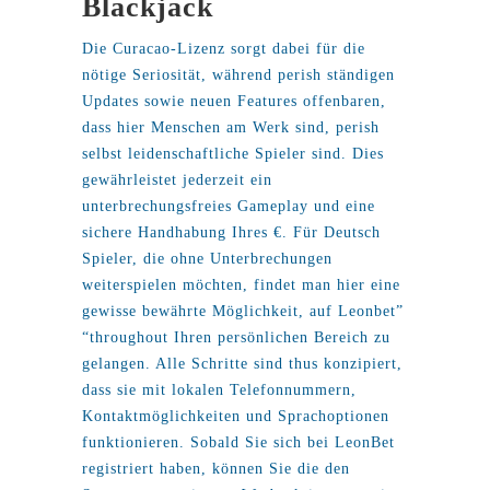
Blackjack
Die Curacao-Lizenz sorgt dabei für die
nötige Seriosität, während perish ständigen
Updates sowie neuen Features offenbaren,
dass hier Menschen am Werk sind, perish
selbst leidenschaftliche Spieler sind. Dies
gewährleistet jederzeit ein
unterbrechungsfreies Gameplay und eine
sichere Handhabung Ihres €. Für Deutsch
Spieler, die ohne Unterbrechungen
weiterspielen möchten, findet man hier eine
gewisse bewährte Möglichkeit, auf Leonbet”
“throughout Ihren persönlichen Bereich zu
gelangen. Alle Schritte sind thus konzipiert,
dass sie mit lokalen Telefonnummern,
Kontaktmöglichkeiten und Sprachoptionen
funktionieren. Sobald Sie sich bei LeonBet
registriert haben, können Sie die den