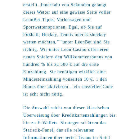
erstellt. Innerhalb von Sekunden gelangt
dieses Wetter auf eine gewisse Seite voller
LeonBet-Tipps, Vorhersagen und
Sportwettenoptionen. Egal, ob Sie auf
Fußball, Hockey, Tennis oder Eishockey
wetten möchten,” “unter LeonBet sind Sie
richtig. Wir unter Leon Casino offerieren
neuen Spielern den Willkommensbonus von
hundred % bis zu 500 € auf die erste
Einzahlung. Sie benötigen wirklich eine
Mindesteinzahlung vonseiten 10 €, 1 den
Bonus über aktivieren – ein spezieller Code
ist echt nicht nötig.
Die Auswahl reicht von dieser klassischen
Überweisung über Kreditkartenzahlungen bis
hin zu E-Wallets. Strategen schätzen das
Statistik-Panel, das alle relevanten
Informationen über perish Teams im Spiel