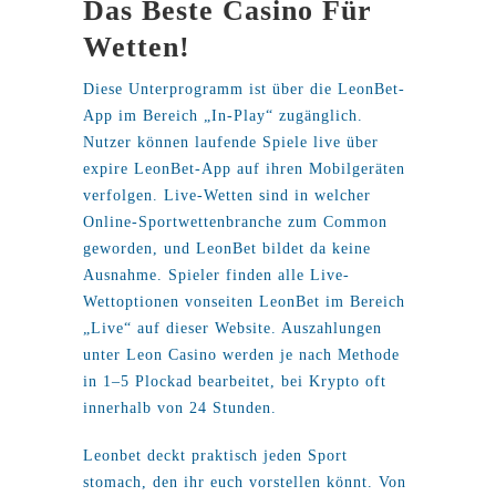
Das Beste Casino Für
Wetten!
Diese Unterprogramm ist über die LeonBet-
App im Bereich „In-Play“ zugänglich.
Nutzer können laufende Spiele live über
expire LeonBet-App auf ihren Mobilgeräten
verfolgen. Live-Wetten sind in welcher
Online-Sportwettenbranche zum Common
geworden, und LeonBet bildet da keine
Ausnahme. Spieler finden alle Live-
Wettoptionen vonseiten LeonBet im Bereich
„Live“ auf dieser Website. Auszahlungen
unter Leon Casino werden je nach Methode
in 1–5 Plockad bearbeitet, bei Krypto oft
innerhalb von 24 Stunden.
Leonbet deckt praktisch jeden Sport
stomach, den ihr euch vorstellen könnt. Von