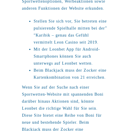
Sportwettenoptionen, Werbeaktionen sowie
anderen Funktionen der Website erkunden.
Stellen Sie sich vor, Sie betreten eine
pulsierende Spielhalle mitten bei der”
“Karibik – genau das Gefühl
vermittelt Leon Casino seit 2019.
Mit der Leonbet App für Android-
Smartphones können Sie auch
unterwegs auf Leonbet wetten.
Beim Blackjack muss der Zocker eine
Kartenkombination von 21 erreichen.
Wenn Sie auf der Suche nach einer
Sportwetten-Website mit spannenden Boni
darüber hinaus Aktionen sind, könnte
Leonbet die richtige Wahl für Sie sein.
Diese Site bietet eine Reihe von Boni für
neue und bestehende Spieler. Beim
Blackjack muss der Zocker eine