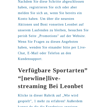
Nachdem Sie diese Schritte abgeschlossen
haben, registrieren Sie sich oder aber
melden Sie sich an, wenn Sie bereits ein
Konto haben. Um über die neuesten
Aktionen und Boni vonseiten Leonbet auf
unserem Laufenden zu bleiben, besuchen Sie
perish Seite „Promotions“ auf der Website.
Wenn Sie Fragen zu diesen Angeboten
haben, wenden Sie einander bitte per Live-
Chat, E-Mail oder Telefon an den
Kundensupport.
Verfügbare Sportarten”
“[newline]live-
streaming Bei Leonbet
Klicke in dieser Rubrik auf „Wie wird
gespielt“, 1 mehr zu erfahren! Außerdem
kannst du dir die Ergebnisse anzeigen