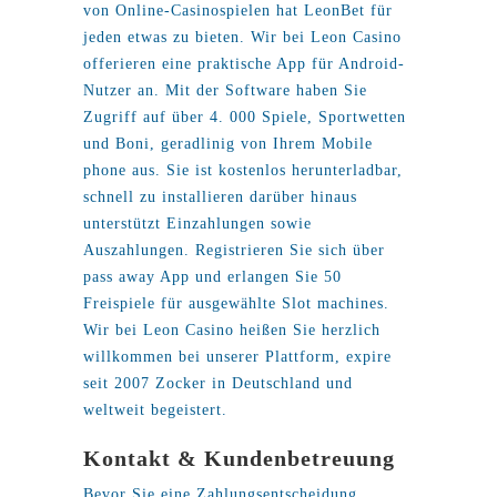
von Online-Casinospielen hat LeonBet für
jeden etwas zu bieten. Wir bei Leon Casino
offerieren eine praktische App für Android-
Nutzer an. Mit der Software haben Sie
Zugriff auf über 4. 000 Spiele, Sportwetten
und Boni, geradlinig von Ihrem Mobile
phone aus. Sie ist kostenlos herunterladbar,
schnell zu installieren darüber hinaus
unterstützt Einzahlungen sowie
Auszahlungen. Registrieren Sie sich über
pass away App und erlangen Sie 50
Freispiele für ausgewählte Slot machines.
Wir bei Leon Casino heißen Sie herzlich
willkommen bei unserer Plattform, expire
seit 2007 Zocker in Deutschland und
weltweit begeistert.
Kontakt & Kundenbetreuung
Bevor Sie eine Zahlungsentscheidung