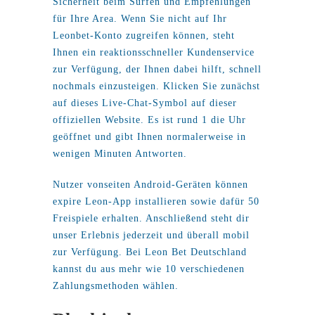
Sicherheit beim Surfen und Empfehlungen
für Ihre Area. Wenn Sie nicht auf Ihr
Leonbet-Konto zugreifen können, steht
Ihnen ein reaktionsschneller Kundenservice
zur Verfügung, der Ihnen dabei hilft, schnell
nochmals einzusteigen. Klicken Sie zunächst
auf dieses Live-Chat-Symbol auf dieser
offiziellen Website. Es ist rund 1 die Uhr
geöffnet und gibt Ihnen normalerweise in
wenigen Minuten Antworten.
Nutzer vonseiten Android-Geräten können
expire Leon-App installieren sowie dafür 50
Freispiele erhalten. Anschließend steht dir
unser Erlebnis jederzeit und überall mobil
zur Verfügung. Bei Leon Bet Deutschland
kannst du aus mehr wie 10 verschiedenen
Zahlungsmethoden wählen.