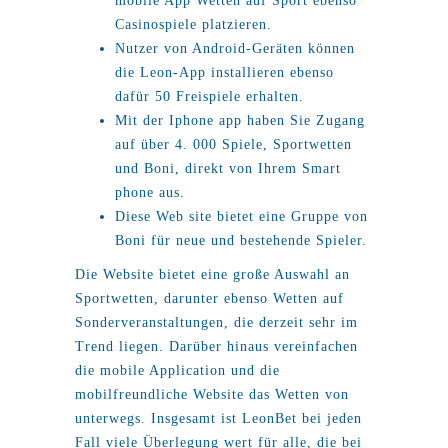
mobile App Wetten auf Sport ebenso
Casinospiele platzieren.
Nutzer von Android-Geräten können
die Leon-App installieren ebenso
dafür 50 Freispiele erhalten.
Mit der Iphone app haben Sie Zugang
auf über 4. 000 Spiele, Sportwetten
und Boni, direkt von Ihrem Smart
phone aus.
Diese Web site bietet eine Gruppe von
Boni für neue und bestehende Spieler.
Die Website bietet eine große Auswahl an
Sportwetten, darunter ebenso Wetten auf
Sonderveranstaltungen, die derzeit sehr im
Trend liegen. Darüber hinaus vereinfachen
die mobile Application und die
mobilfreundliche Website das Wetten von
unterwegs. Insgesamt ist LeonBet bei jeden
Fall viele Überlegung wert für alle, die bei