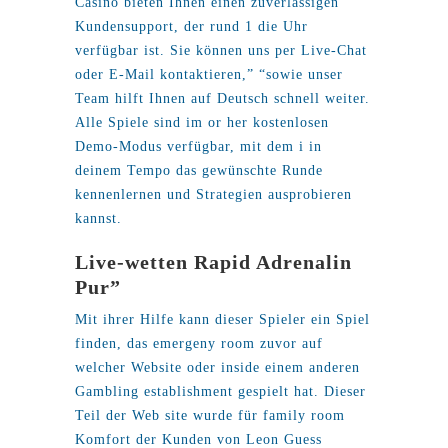
Casino bieten Ihnen einen zuverlässigen
Kundensupport, der rund 1 die Uhr
verfügbar ist. Sie können uns per Live-Chat
oder E-Mail kontaktieren,” “sowie unser
Team hilft Ihnen auf Deutsch schnell weiter.
Alle Spiele sind im or her kostenlosen
Demo-Modus verfügbar, mit dem i in
deinem Tempo das gewünschte Runde
kennenlernen und Strategien ausprobieren
kannst.
Live-wetten Rapid Adrenalin
Pur”
Mit ihrer Hilfe kann dieser Spieler ein Spiel
finden, das emergeny room zuvor auf
welcher Website oder inside einem anderen
Gambling establishment gespielt hat. Dieser
Teil der Web site wurde für family room
Komfort der Kunden von Leon Guess