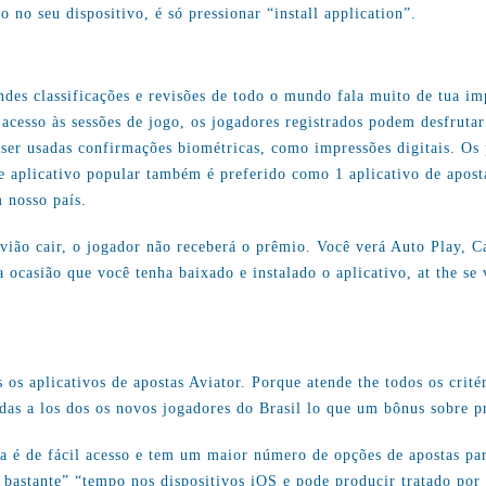
lo no seu dispositivo, é só pressionar “install application”.
des classificações e revisões de todo o mundo fala muito de tua imp
l acesso às sessões de jogo, os jogadores registrados podem desfru
m ser usadas confirmações biométricas, como impressões digitais. Os
e aplicativo popular também é preferido como 1 aplicativo de aposta
 nosso país.
avião cair, o jogador não receberá o prêmio. Você verá Auto Play, 
 ocasião que você tenha baixado e instalado o aplicativo, at the se
os aplicativos de apostas Aviator. Porque atende the todos os crité
das a los dos os novos jogadores do Brasil lo que um bônus sobre p
ta é de fácil acesso e tem um maior número de opções de apostas par
 bastante” “tempo nos dispositivos iOS e pode producir tratado por