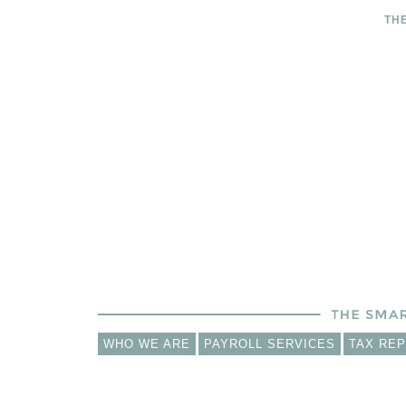
TH
WHO WE ARE
PAYROLL SERVICES
TAX RE