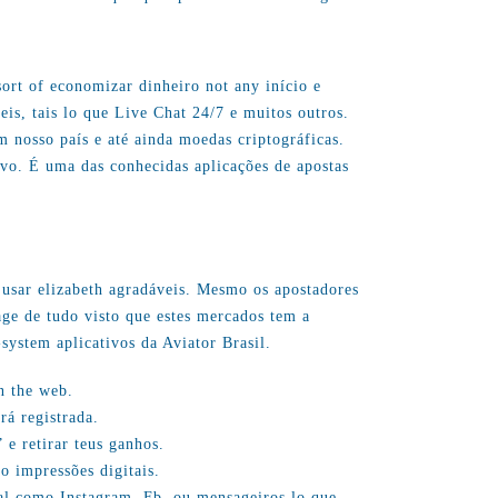
ort of economizar dinheiro not any início e
eis, tais lo que Live Chat 24/7 e muitos outros.
m nosso país e até ainda moedas criptográficas.
tivo. É uma das conhecidas aplicações de apostas
e usar elizabeth agradáveis. Mesmo os apostadores
age de tudo visto que estes mercados tem a
system aplicativos da Aviator Brasil.
on the web.
rá registrada.
e retirar teus ganhos.
o impressões digitais.
cial como Instagram, Fb, ou mensageiros lo que