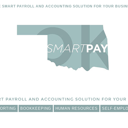
E SMART PAYROLL AND ACCOUNTING SOLUTION FOR YOUR BUSIN
PORTING
BOOKKEEPING
HUMAN RESOURCES
SELF-EMPL