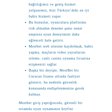
bağlılığımız ve geniş hizmet
yelpazemiz, bizi Türkiye’deki en iyi
bahis hizmeti yapar.
Bu bonuslar, oyunculara platformu
risk almadan deneme şansı sunar
empieza oyun deneyimini daha
eğlenceli hale getirir.
Mostbet web sitesine kaydolmak, bahis
yapma, maçların video yayınlarını
izleme, canlı casino oynama fırsatına
erişmenizi sağlar.
Başka bir deyişle, MostBet bir
Curacao lisansı altında faaliyet
gösterir, bu nedenle güvenlik
konusunda endişelenmenize gerek
kalmaz.
Mostbet giriş yaptığınızda, güvenli bir
ortamda oyun oynamanın keyfini