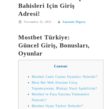
Bahisleri Için Giriş
Adresi!
November 11, 2025
/
Amanda Digney
Mostbet Türkiye:
Güncel Giriş, Bonusları,
Oyunlar
Content
Mostbet Canlı Casino Oyunları Nelerdir?
Most Bet Web Sitesine Giriş
Yapamıyorum, Blokajı Nasıl Aşabilirim?
Mostbet’te Para Yatırma Yöntemleri
Nelerdir?
Mostbet Oyun Türleri Nelerdir?