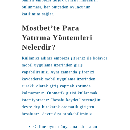
bahisli empieza düşük bahisli masaların
bulunması, her bütçeden oyuncunun
katılımını sağlar.
Mostbet’te Para
Yatırma Yöntemleri
Nelerdir?
Kullanıcı adınız empieza şifreniz ile kolayca
mobil uygulama üzerinden giriş
yapabilirsiniz. Aynı zamanda şifrenizi
kaydederek mobil uygulama üzerinden
sürekli olarak giriş yapmak zorunda
kalmazsınız. Otomatik girişi kullanmak
istemiyorsanız “hesabı kaydet” seçeneğini
devre dışı bırakarak otomatik girişten
hesabınızı devre dışı bırakabilirsiniz.
Online oyun dünyasına adım atan