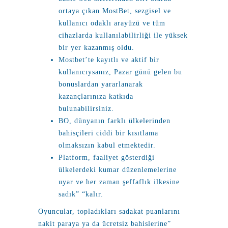
ortaya çıkan MostBet, sezgisel ve
kullanıcı odaklı arayüzü ve tüm
cihazlarda kullanılabilirliği ile yüksek
bir yer kazanmış oldu.
Mostbet’te kayıtlı ve aktif bir
kullanıcıysanız, Pazar günü gelen bu
bonuslardan yararlanarak
kazançlarınıza katkıda
bulunabilirsiniz.
BO, dünyanın farklı ülkelerinden
bahisçileri ciddi bir kısıtlama
olmaksızın kabul etmektedir.
Platform, faaliyet gösterdiği
ülkelerdeki kumar düzenlemelerine
uyar ve her zaman şeffaflık ilkesine
sadık” “kalır.
Oyuncular, topladıkları sadakat puanlarını
nakit paraya ya da ücretsiz bahislerine”