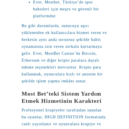
Evet, Mostbet, Türkiye’de spor
bahisleri için meşru ve güvenli bir
platformdur.
Bu gibi durumlarda, sunucuyu aşırı
yüklemeden ek kullanıcılara hizmet veren ve
herkesin aynı anda sorunsuz şekilde bahis
oynamasına izin veren zerkalo kurtarmaya
gelir. Evet, MostBet Casino’da Bitcoin,
Ethereum ve diğer kripto paralara dayalı
ödeme seçenekleri mevcuttur. Kripto para
kullanmak, oyunculara hızlı ve anonim bir
şekilde işlem yapma imkânı sunar.
Most Bet’teki Sistem Yardım
Etmek Hizmetinin Karakteri
Profesyonel krupiyeler tarafından sunulan
bu oyunlar, HIGH DEFINITION formatında
canlı yayınlanır ve oyunculara krupiye ve