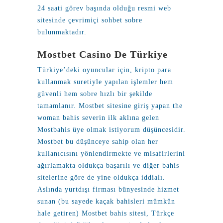
24 saati görev başında olduğu resmi web
sitesinde çevrimiçi sohbet sobre
bulunmaktadır.
Mostbet Casino De Türkiye
Türkiye’deki oyuncular için, kripto para
kullanmak suretiyle yapılan işlemler hem
güvenli hem sobre hızlı bir şekilde
tamamlanır. Mostbet sitesine giriş yapan the
woman bahis severin ilk aklına gelen
Mostbahis üye olmak istiyorum düşüncesidir.
Mostbet bu düşünceye sahip olan her
kullanıcısını yönlendirmekte ve misafirlerini
ağırlamakta oldukça başarılı ve diğer bahis
sitelerine göre de yine oldukça iddialı.
Aslında yurtdışı firması bünyesinde hizmet
sunan (bu sayede kaçak bahisleri mümkün
hale getiren) Mostbet bahis sitesi, Türkçe