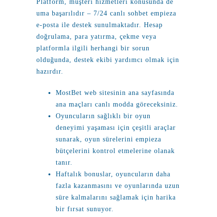
Platform, müşteri hizmetleri konusunda de
uma başarılıdır – 7/24 canlı sohbet empieza
e-posta ile destek sunulmaktadır. Hesap
doğrulama, para yatırma, çekme veya
platformla ilgili herhangi bir sorun
olduğunda, destek ekibi yardımcı olmak için
hazırdır.
MostBet web sitesinin ana sayfasında
ana maçları canlı modda göreceksiniz.
Oyuncuların sağlıklı bir oyun
deneyimi yaşaması için çeşitli araçlar
sunarak, oyun sürelerini empieza
bütçelerini kontrol etmelerine olanak
tanır.
Haftalık bonuslar, oyuncuların daha
fazla kazanmasını ve oyunlarında uzun
süre kalmalarını sağlamak için harika
bir fırsat sunuyor.