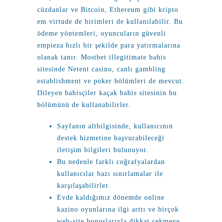
cüzdanlar ve Bitcoin, Ethereum gibi kripto
em virtude de birimleri de kullanılabilir. Bu
ödeme yöntemleri, oyuncuların güvenli
empieza hızlı bir şekilde para yatırmalarına
olanak tanır. Mostbet illegitimate bahis
sitesinde Netent casino, canlı gambling
establishment ve poker bölümleri de mevcut.
Dileyen bahisçiler kaçak bahis sitesinin bu
bölümünü de kullanabilirler.
Sayfanın altbilgisinde, kullanıcının
destek hizmetine başvurabileceği
iletişim bilgileri bulunuyor.
Bu nedenle farklı coğrafyalardan
kullanıcılar bazı sınırlamalar ile
karşılaşabilirler.
Evde kaldığımız dönemde online
kazino oyunlarına ilgi arttı ve birçok
web-site bonuslarıyla dikkat çekmeye