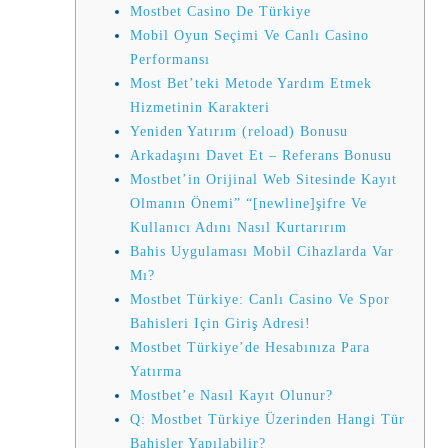
Mostbet Casino De Türkiye
Mobil Oyun Seçimi Ve Canlı Casino
Performansı
Most Bet’teki Metode Yardım Etmek
Hizmetinin Karakteri
Yeniden Yatırım (reload) Bonusu
Arkadaşını Davet Et – Referans Bonusu
Mostbet’in Orijinal Web Sitesinde Kayıt
Olmanın Önemi” “[newline]şifre Ve
Kullanıcı Adını Nasıl Kurtarırım
Bahis Uygulaması Mobil Cihazlarda Var
Mı?
Mostbet Türkiye: Canlı Casino Ve Spor
Bahisleri Için Giriş Adresi!
Mostbet Türkiye’de Hesabınıza Para
Yatırma
Mostbet’e Nasıl Kayıt Olunur?
Q: Mostbet Türkiye Üzerinden Hangi Tür
Bahisler Yapılabilir?