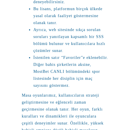
deneyebilirsiniz.
Bu lisans, platformun birçok ülkede
yasal olarak faaliyet göstermesine
olanak tanır.
Ayrıca, web sitesinde sıkça sorulan
soruları yanıtlayan kapsamlı bir SSS
bölümü bulunur ve kullanıcılara hızlı
çözümler sunar.
İstenilen satır “Favoriler”e eklenebilir.
Diğer bahis şirketlerin aksine,
MostBet CANLI bölümündeki spor
listesinde her disiplin için maç
sayısını göstermez.
Masa oyunlarımız, kullanıcıların strateji
geliştirmesine ve eğlenceli zaman
geçirmesine olanak tanır. Her oyun, farklı
kuralları ve dinamikleri ile oyunculara
çeşitli deneyimler sunar. Özellikle, yüksek