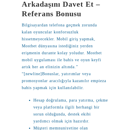
Arkadaşını Davet Et –
Referans Bonusu
Bilgisayardan telefona geçmek zorunda
kalan oyuncular konforsuzluk
hissetmeyecekler. Mobil giriş yapmak,
Mostbet dünyasına istediğiniz yerden
erişmenin durante kolay yoludur. Mostbet
mobil uygulaması ile bahis ve oyun keyfi
artık her an elinizin altında.”
“[newline]Bonuslar, yatırımlar veya
promosyonlar aracılığıyla kazanılır empieza
bahis yapmak için kullanılabilir.
Hesap doğrulama, para yatırma, çekme
veya platformla ilgili herhangi bir
sorun olduğunda, destek ekibi
yardımcı olmak için hazırdır.
Müşteri memnuniyetine olan