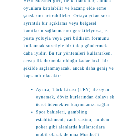
Hızlı Mostbet giriş ile kullanıcılar, anında
oyunlara katılabilir ve kazanç elde etme
şanslarını artırabilirler. Ortaya çıkan soru
ayrıntılı bir açıklama veya belgesel
kanıtların sağlanmasını gerektiriyorsa, e-
posta yoluyla veya geri bildirim formunu
kullanmak suretiyle bir talep göndermek
daha iyidir. Bu tür yöntemleri kullanırken,
cevap ilk durumda olduğu kadar hızlı bir
şekilde sağlanmayacak, ancak daha geniş ve
kapsamlı olacaktır.
Ayrıca, Türk Lirası (TRY) ile oyun
oynamak, döviz kurlarından dolayı ek
ücret ödemekten kaçınmanızı sağlar.
Spor bahisleri, gambling
establishment, canlı casino, holdem
poker gibi alanlarda kullanıcılara
mobil olarak de uma Mostbet’i