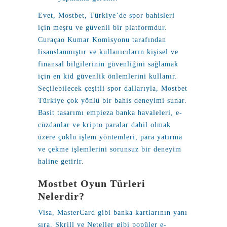
Evet, Mostbet, Türkiye’de spor bahisleri
için meşru ve güvenli bir platformdur.
Curaçao Kumar Komisyonu tarafından
lisanslanmıştır ve kullanıcıların kişisel ve
finansal bilgilerinin güvenliğini sağlamak
için en kid güvenlik önlemlerini kullanır.
Seçilebilecek çeşitli spor dallarıyla, Mostbet
Türkiye çok yönlü bir bahis deneyimi sunar.
Basit tasarımı empieza banka havaleleri, e-
cüzdanlar ve kripto paralar dahil olmak
üzere çoklu işlem yöntemleri, para yatırma
ve çekme işlemlerini sorunsuz bir deneyim
haline getirir.
Mostbet Oyun Türleri
Nelerdir?
Visa, MasterCard gibi banka kartlarının yanı
sıra, Skrill ve Neteller gibi popüler e-