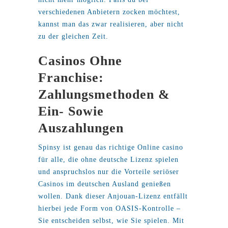
verschiedenen Anbietern zocken möchtest,
kannst man das zwar realisieren, aber nicht
zu der gleichen Zeit.
Casinos Ohne
Franchise:
Zahlungsmethoden &
Ein- Sowie
Auszahlungen
Spinsy ist genau das richtige Online casino
für alle, die ohne deutsche Lizenz spielen
und anspruchslos nur die Vorteile seriöser
Casinos im deutschen Ausland genießen
wollen. Dank dieser Anjouan-Lizenz entfällt
hierbei jede Form von OASIS-Kontrolle –
Sie entscheiden selbst, wie Sie spielen. Mit