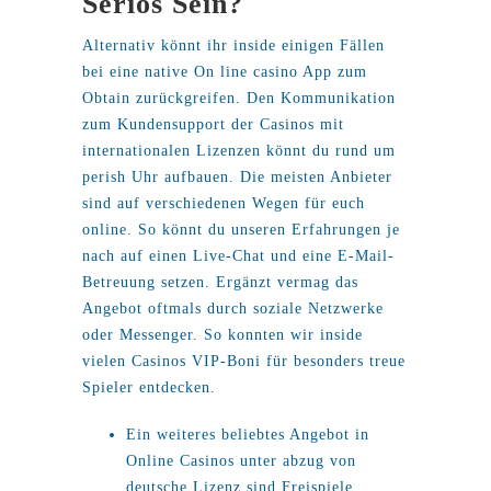
Seriös Sein?
Alternativ könnt ihr inside einigen Fällen
bei eine native On line casino App zum
Obtain zurückgreifen. Den Kommunikation
zum Kundensupport der Casinos mit
internationalen Lizenzen könnt du rund um
perish Uhr aufbauen. Die meisten Anbieter
sind auf verschiedenen Wegen für euch
online. So könnt du unseren Erfahrungen je
nach auf einen Live-Chat und eine E-Mail-
Betreuung setzen. Ergänzt vermag das
Angebot oftmals durch soziale Netzwerke
oder Messenger. So konnten wir inside
vielen Casinos VIP-Boni für besonders treue
Spieler entdecken.
Ein weiteres beliebtes Angebot in
Online Casinos unter abzug von
deutsche Lizenz sind Freispiele.