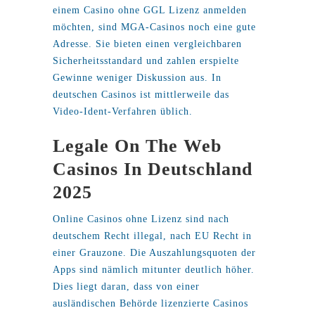
einem Casino ohne GGL Lizenz anmelden
möchten, sind MGA-Casinos noch eine gute
Adresse. Sie bieten einen vergleichbaren
Sicherheitsstandard und zahlen erspielte
Gewinne weniger Diskussion aus. In
deutschen Casinos ist mittlerweile das
Video-Ident-Verfahren üblich.
Legale On The Web
Casinos In Deutschland
2025
Online Casinos ohne Lizenz sind nach
deutschem Recht illegal, nach EU Recht in
einer Grauzone. Die Auszahlungsquoten der
Apps sind nämlich mitunter deutlich höher.
Dies liegt daran, dass von einer
ausländischen Behörde lizenzierte Casinos