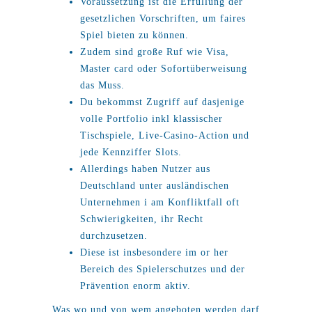
Voraussetzung ist die Erfüllung der
gesetzlichen Vorschriften, um faires
Spiel bieten zu können.
Zudem sind große Ruf wie Visa,
Master card oder Sofortüberweisung
das Muss.
Du bekommst Zugriff auf dasjenige
volle Portfolio inkl klassischer
Tischspiele, Live-Casino-Action und
jede Kennziffer Slots.
Allerdings haben Nutzer aus
Deutschland unter ausländischen
Unternehmen i am Konfliktfall oft
Schwierigkeiten, ihr Recht
durchzusetzen.
Diese ist insbesondere im or her
Bereich des Spielerschutzes und der
Prävention enorm aktiv.
Was wo und von wem angeboten werden darf