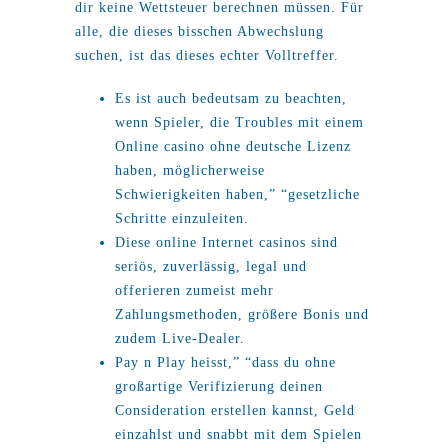
dir keine Wettsteuer berechnen müssen. Für
alle, die dieses bisschen Abwechslung
suchen, ist das dieses echter Volltreffer.
Es ist auch bedeutsam zu beachten,
wenn Spieler, die Troubles mit einem
Online casino ohne deutsche Lizenz
haben, möglicherweise
Schwierigkeiten haben,” “gesetzliche
Schritte einzuleiten.
Diese online Internet casinos sind
seriös, zuverlässig, legal und
offerieren zumeist mehr
Zahlungsmethoden, größere Bonis und
zudem Live-Dealer.
Pay n Play heisst,” “dass du ohne
großartige Verifizierung deinen
Consideration erstellen kannst, Geld
einzahlst und snabbt mit dem Spielen