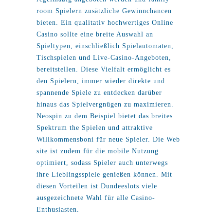
room Spielern zusätzliche Gewinnchancen
bieten. Ein qualitativ hochwertiges Online
Casino sollte eine breite Auswahl an
Spieltypen, einschließlich Spielautomaten,
Tischspielen und Live-Casino-Angeboten,
bereitstellen. Diese Vielfalt ermöglicht es
den Spielern, immer wieder direkte und
spannende Spiele zu entdecken darüber
hinaus das Spielvergnügen zu maximieren.
Neospin zu dem Beispiel bietet das breites
Spektrum the Spielen und attraktive
Willkommensboni für neue Spieler. Die Web
site ist zudem für die mobile Nutzung
optimiert, sodass Spieler auch unterwegs
ihre Lieblingsspiele genießen können. Mit
diesen Vorteilen ist Dundeeslots viele
ausgezeichnete Wahl für alle Casino-
Enthusiasten.