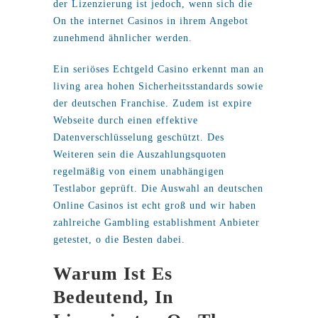
der Lizenzierung ist jedoch, wenn sich die
On the internet Casinos in ihrem Angebot
zunehmend ähnlicher werden.
Ein seriöses Echtgeld Casino erkennt man an
living area hohen Sicherheitsstandards sowie
der deutschen Franchise. Zudem ist expire
Webseite durch einen effektive
Datenverschlüsselung geschützt. Des
Weiteren sein die Auszahlungsquoten
regelmäßig von einem unabhängigen
Testlabor geprüft. Die Auswahl an deutschen
Online Casinos ist echt groß und wir haben
zahlreiche Gambling establishment Anbieter
getestet, o die Besten dabei.
Warum Ist Es
Bedeutend, In