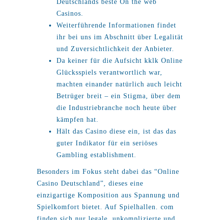
Deutschlands beste On the web
Casinos.
Weiterführende Informationen findet
ihr bei uns im Abschnitt über Legalität
und Zuversichtlichkeit der Anbieter.
Da keiner für die Aufsicht kklk Online
Glücksspiels verantwortlich war,
machten einander natürlich auch leicht
Betrüger breit – ein Stigma, über dem
die Industriebranche noch heute über
kämpfen hat.
Hält das Casino diese ein, ist das das
guter Indikator für ein seriöses
Gambling establishment.
Besonders im Fokus steht dabei das “Online
Casino Deutschland”, dieses eine
einzigartige Komposition aus Spannung und
Spielkomfort bietet. Auf Spielhallen. com
finden sich nur legale, unkomplizierte und