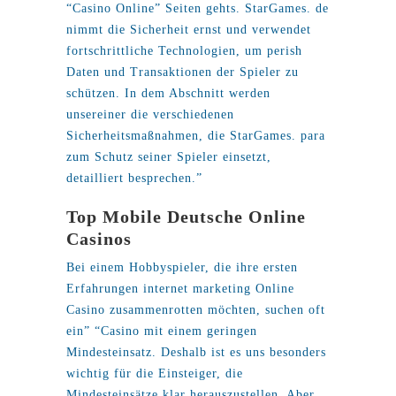
“Casino Online” Seiten gehts. StarGames. de
nimmt die Sicherheit ernst und verwendet
fortschrittliche Technologien, um perish
Daten und Transaktionen der Spieler zu
schützen. In dem Abschnitt werden
unsereiner die verschiedenen
Sicherheitsmaßnahmen, die StarGames. para
zum Schutz seiner Spieler einsetzt,
detailliert besprechen.”
Top Mobile Deutsche Online
Casinos
Bei einem Hobbyspieler, die ihre ersten
Erfahrungen internet marketing Online
Casino zusammenrotten möchten, suchen oft
ein” “Casino mit einem geringen
Mindesteinsatz. Deshalb ist es uns besonders
wichtig für die Einsteiger, die
Mindesteinsätze klar herauszustellen. Aber