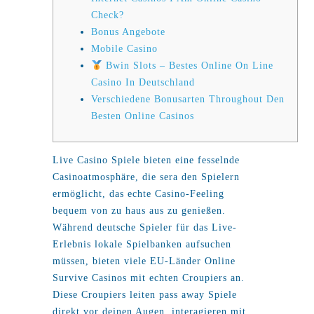
Check?
Bonus Angebote
Mobile Casino
Bwin Slots – Bestes Online On Line
Casino In Deutschland
Verschiedene Bonusarten Throughout Den
Besten Online Casinos
Live Casino Spiele bieten eine fesselnde
Casinoatmosphäre, die sera den Spielern
ermöglicht, das echte Casino-Feeling
bequem von zu haus aus zu genießen.
Während deutsche Spieler für das Live-
Erlebnis lokale Spielbanken aufsuchen
müssen, bieten viele EU-Länder Online
Survive Casinos mit echten Croupiers an.
Diese Croupiers leiten pass away Spiele
direkt vor deinen Augen, interagieren mit