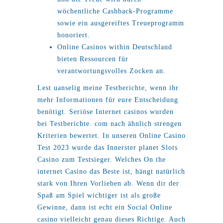
wöchentliche Cashback-Programme
sowie ein ausgereiftes Treueprogramm
honoriert.
Online Casinos within Deutschland
bieten Ressourcen für
verantwortungsvolles Zocken an.
Lest uanselig meine Testberichte, wenn ihr
mehr Informationen für eure Entscheidung
benötigt. Seriöse Internet casinos wurden
bei Testberichte. com nach ähnlich strengen
Kriterien bewertet. In unseren Online Casino
Test 2023 wurde das Innerster planet Slots
Casino zum Testsieger. Welches On the
internet Casino das Beste ist, hängt natürlich
stark von Ihren Vorlieben ab. Wenn dir der
Spaß am Spiel wichtiger ist als große
Gewinne, dann ist echt ein Social Online
casino vielleicht genau dieses Richtige. Auch