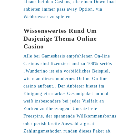
hinaus bei den Casinos, die einen Down load
anbieten immer pass away Option, via
Webbrowser zu spielen.
Wissenswertes Rund Um
Dasjenige Thema Online
Casino
Alle bei Gamesbasis empfohlenen On-line
Casinos sind lizenziert und zu 100% seriös.
„Wunderino ist ein vorbildliches Beispiel,
wie man dieses modernes Online On line
casino aufbaut.. Der Anbieter bietet im
Einigung ein starkes Gesamtpaket an und
weiß insbesondere bei jeder Vielfalt an
Zocken zu überzeugen. Umsatzfreie
Freespins, der spannende Willkommensbonus
oder perish breite Auswahl a great
Zahlungsmethoden runden dieses Paket ab.