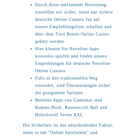
Durch diese umfassende Bewertung
einstellen wir sicher, wenn nur sichere
deutsche Online Casinos fue auf
unsere Empfehlungsliste schaffen und
über dem Titel Bestes Online Casino
gekürt werden.
Hier können Sie Novoline Apps
kostenlos spielen und finden unsere
Empfehlungen für deutsche Novoline
Online Casinos.
Falls ni den traditionellen Weg
vorziehst, sind Überweisungen sicher
die geeignetste Variante.
Beliebte Apps von Gamomat sind
Ramses Book, Ravenscroft Ball und
Hoheitsvoll Seven XXL.
Die Sicherheit ist das entscheidender Faktor,
wenn es um “Online Spielothek” und