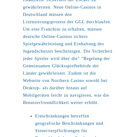
gewährleisten. Neue Online-Casinos in
Deutschland müssen den
Lizenzierungsprozess der GGL durchlaufen.
Um eine Franchise zu erhalten, müssen
deutsche Online-Casinos sichere
Spielgewährleistung und Einhaltung des
Jugendschutzes bescheinigen. Die Sicherheit
jeder Spieler wird über die” “Regelung der
Gemeinsamen Glücksspielbehörde der
Länder gewährleistet. Zudem ist die
Webseite von Northern Casino sowohl bei
Desktop- als darüber hinaus auf
Mobilgeräten leicht zu navigieren, was die
Benutzerfreundlichkeit weiter erhöht.
Einschränkungen betreffen
geografische Beschränkungen und
Steuerverpflichtungen für