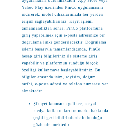
uygulamaları bulunmaktadır. App Store veya
Yahoo Play üzerinden PinCo uygulamasını
indirerek, mobil cihazlarınızda her yerden
erişim sağlayabilirsiniz. Kayıt işlemi
tamamlandıktan sonra, PinCo platformuna
giriş yapabilmek için e-posta adresinize bir
doğrulama linki gönderilecektir. Doğrulama
işlemi başarıyla tamamlandığında, PinCo
hesap giriş bilgileriniz ile sisteme giriş
yapabilir ve platformun sunduğu birçok
özelliği kullanmaya başlayabilirsiniz. Bu
bilgiler arasında isim, soyisim, doğum
tarihi, e-posta adresi ve telefon numarası yer
almaktadır.
Şikayet konusuna gelince, sosyal
medya kullanıcılarının marka hakkında
çeşitli geri bildirimlerde bulunduğu
gözlemlenmektedir.