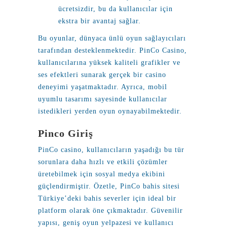
ücretsizdir, bu da kullanıcılar için
ekstra bir avantaj sağlar.
Bu oyunlar, dünyaca ünlü oyun sağlayıcıları
tarafından desteklenmektedir. PinCo Casino,
kullanıcılarına yüksek kaliteli grafikler ve
ses efektleri sunarak gerçek bir casino
deneyimi yaşatmaktadır. Ayrıca, mobil
uyumlu tasarımı sayesinde kullanıcılar
istedikleri yerden oyun oynayabilmektedir.
Pinco Giriş
PinCo casino, kullanıcıların yaşadığı bu tür
sorunlara daha hızlı ve etkili çözümler
üretebilmek için sosyal medya ekibini
güçlendirmiştir. Özetle, PinCo bahis sitesi
Türkiye’deki bahis severler için ideal bir
platform olarak öne çıkmaktadır. Güvenilir
yapısı, geniş oyun yelpazesi ve kullanıcı