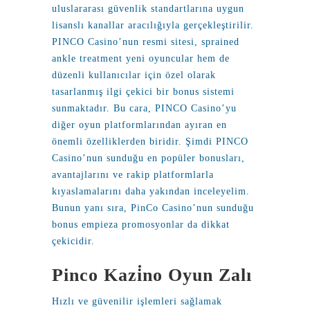
uluslararası güvenlik standartlarına uygun
lisanslı kanallar aracılığıyla gerçekleştirilir.
PINCO Casino’nun resmi sitesi, sprained
ankle treatment yeni oyuncular hem de
düzenli kullanıcılar için özel olarak
tasarlanmış ilgi çekici bir bonus sistemi
sunmaktadır. Bu cara, PINCO Casino’yu
diğer oyun platformlarından ayıran en
önemli özelliklerden biridir. Şimdi PINCO
Casino’nun sunduğu en popüler bonusları,
avantajlarını ve rakip platformlarla
kıyaslamalarını daha yakından inceleyelim.
Bunun yanı sıra, PinCo Casino’nun sunduğu
bonus empieza promosyonlar da dikkat
çekicidir.
Pinco Kazi̇no Oyun Zalı
Hızlı ve güvenilir işlemleri sağlamak