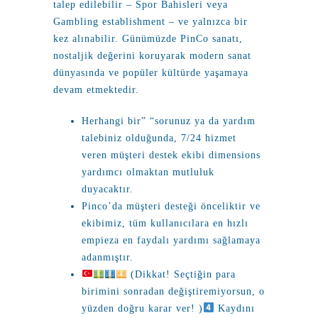
talep edilebilir – Spor Bahisleri veya
Gambling establishment – ve yalnızca bir
kez alınabilir. Günümüzde PinCo sanatı,
nostaljik değerini koruyarak modern sanat
dünyasında ve popüler kültürde yaşamaya
devam etmektedir.
Herhangi bir” “sorunuz ya da yardım
talebiniz olduğunda, 7/24 hizmet
veren müşteri destek ekibi dimensions
yardımcı olmaktan mutluluk
duyacaktır.
Pinco’da müşteri desteği önceliktir ve
ekibimiz, tüm kullanıcılara en hızlı
empieza en faydalı yardımı sağlamaya
adanmıştır.
(Dikkat! Seçtiğin para
birimini sonradan değiştiremiyorsun, o
yüzden doğru karar ver! )
Kaydını