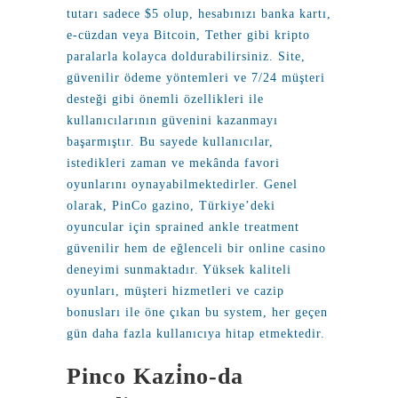
tutarı sadece $5 olup, hesabınızı banka kartı,
e-cüzdan veya Bitcoin, Tether gibi kripto
paralarla kolayca doldurabilirsiniz. Site,
güvenilir ödeme yöntemleri ve 7/24 müşteri
desteği gibi önemli özellikleri ile
kullanıcılarının güvenini kazanmayı
başarmıştır. Bu sayede kullanıcılar,
istedikleri zaman ve mekânda favori
oyunlarını oynayabilmektedirler. Genel
olarak, PinCo gazino, Türkiye’deki
oyuncular için sprained ankle treatment
güvenilir hem de eğlenceli bir online casino
deneyimi sunmaktadır. Yüksek kaliteli
oyunları, müşteri hizmetleri ve cazip
bonusları ile öne çıkan bu system, her geçen
gün daha fazla kullanıcıya hitap etmektedir.
Pinco Kazi̇no-da