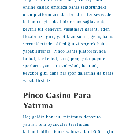
online casino empieza bahis sektöründeki
öncü platformlarından biridir. Her seviyeden
kullanıcı için ideal bir ortam sağlayarak,
keyifli bir deneyim yaşatmayı garanti eder.
Hesabınıza giriş yaptıktan sonra, geniş bahis
seçeneklerinden dilediğinizi seçerek bahis
yapabilirsiniz. Pinco Bahis platformunda
futbol, basketbol, ping-pong gibi popüler
sporların yanı sıra voleybol, hentbol,
beyzbol gibi daha niş spor dallarına da bahis
yapabilirsiniz.
Pinco Casino Para
Yatırma
Hoş geldin bonusu, minimum depozito
yatıran tüm oyuncular tarafından
kullanılabilir. Bonus yalnızca bir bölüm için