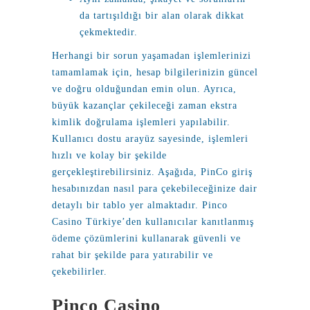
da tartışıldığı bir alan olarak dikkat
çekmektedir.
Herhangi bir sorun yaşamadan işlemlerinizi
tamamlamak için, hesap bilgilerinizin güncel
ve doğru olduğundan emin olun. Ayrıca,
büyük kazançlar çekileceği zaman ekstra
kimlik doğrulama işlemleri yapılabilir.
Kullanıcı dostu arayüz sayesinde, işlemleri
hızlı ve kolay bir şekilde
gerçekleştirebilirsiniz. Aşağıda, PinCo giriş
hesabınızdan nasıl para çekebileceğinize dair
detaylı bir tablo yer almaktadır. Pinco
Casino Türkiye’den kullanıcılar kanıtlanmış
ödeme çözümlerini kullanarak güvenli ve
rahat bir şekilde para yatırabilir ve
çekebilirler.
Pinco Casino