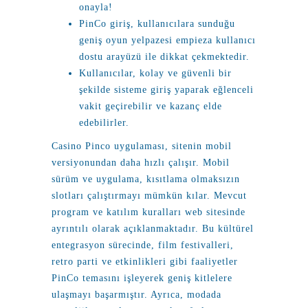
onayla!
PinCo giriş, kullanıcılara sunduğu
geniş oyun yelpazesi empieza kullanıcı
dostu arayüzü ile dikkat çekmektedir.
Kullanıcılar, kolay ve güvenli bir
şekilde sisteme giriş yaparak eğlenceli
vakit geçirebilir ve kazanç elde
edebilirler.
Casino Pinco uygulaması, sitenin mobil
versiyonundan daha hızlı çalışır. Mobil
sürüm ve uygulama, kısıtlama olmaksızın
slotları çalıştırmayı mümkün kılar. Mevcut
program ve katılım kuralları web sitesinde
ayrıntılı olarak açıklanmaktadır. Bu kültürel
entegrasyon sürecinde, film festivalleri,
retro parti ve etkinlikleri gibi faaliyetler
PinCo temasını işleyerek geniş kitlelere
ulaşmayı başarmıştır. Ayrıca, modada