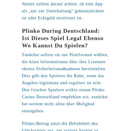
Nutzer sollten darauf achten, ob eine App
als „nur zur Unterhaltung“ gekennzeichnet
ist oder Echtgeld involviert ist.
Plinko During Deutschland:
Ist Dieses Spiel Legal Ebenso
Wo Kannst Du Spielen?
Zunächst sollten sie nur Plattformen wählen,
die klare Informationen über ihre Lizenzen
ebenso Sicherheitsmaßnahmen bereitstellen.
Dies gibt den Spielern die Ruhe, wenn das
Angebot legitimate und reguliert ist echt.
Den frischen Spielern within einem Plinko
Casino Deutschland empfehlen wir, zunächst
bei weitem nicht allzu über Mulighed
einzugehen.
Plinko-Betrug nutzt die Beliebtheit des
Glücksspiels aus, um arglose Spieler zu