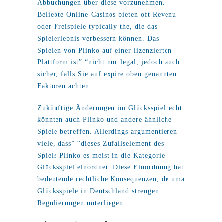
Abbuchungen über diese vorzunehmen.
Beliebte Online-Casinos bieten oft Revenu
oder Freispiele typically the, die das
Spielerlebnis verbessern können. Das
Spielen von Plinko auf einer lizenzierten
Plattform ist” “nicht nur legal, jedoch auch
sicher, falls Sie auf expire oben genannten
Faktoren achten.
Zukünftige Änderungen im Glücksspielrecht
könnten auch Plinko und andere ähnliche
Spiele betreffen. Allerdings argumentieren
viele, dass” “dieses Zufallselement des
Spiels Plinko es meist in die Kategorie
Glücksspiel einordnet. Diese Einordnung hat
bedeutende rechtliche Konsequenzen, de uma
Glücksspiele in Deutschland strengen
Regulierungen unterliegen.