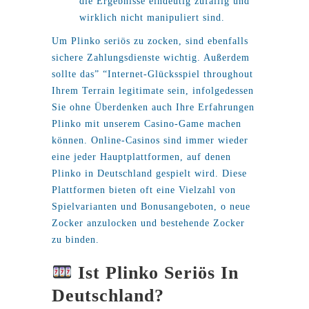
die Ergebnisse eindeutig zufällig und
wirklich nicht manipuliert sind.
Um Plinko seriös zu zocken, sind ebenfalls
sichere Zahlungsdienste wichtig. Außerdem
sollte das” “Internet-Glücksspiel throughout
Ihrem Terrain legitimate sein, infolgedessen
Sie ohne Überdenken auch Ihre Erfahrungen
Plinko mit unserem Casino-Game machen
können. Online-Casinos sind immer wieder
eine jeder Hauptplattformen, auf denen
Plinko in Deutschland gespielt wird. Diese
Plattformen bieten oft eine Vielzahl von
Spielvarianten und Bonusangeboten, o neue
Zocker anzulocken und bestehende Zocker
zu binden.
Ist Plinko Seriös In
Deutschland?