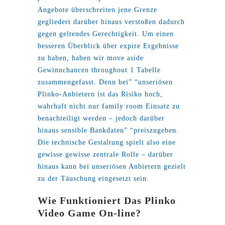
Angebote überschreiten jene Grenze
gegliedert darüber hinaus verstoßen dadurch
gegen geltendes Gerechtigkeit. Um einen
besseren Überblick über expire Ergebnisse
zu haben, haben wir move aside
Gewinnchancen throughout 1 Tabelle
zusammengefasst. Denn bei” “unseriösen
Plinko-Anbietern ist das Risiko hoch,
wahrhaft nicht nur family room Einsatz zu
benachteiligt werden – jedoch darüber
hinaus sensible Bankdaten” “preiszugeben.
Die technische Gestaltung spielt also eine
gewisse gewisse zentrale Rolle – darüber
hinaus kann bei unseriösen Anbietern gezielt
zu der Täuschung eingesetzt sein.
Wie Funktioniert Das Plinko
Video Game On-line?