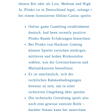
ebenso Rot oder als Low, Medium und High.
Ja, Plinko ist in Deutschland legal, solange i
bei einem lizenzierten Online-Casino spielst.
Online game Gambling establishment
deutsch, had been recently positive
Plinko Runde Erfahrungen hinterlässt.
Bei Plinko von Hacksaw Gaming
können Spieler zwischen niedrigen,
mittleren und hohen Risikostufen
wählen, was die Gewinnchancen und
Multiplikatoren beeinflusst.
Es ist unerlässlich, sich der
rechtlichen Rahmenbedingungen
bewusst zu sein, um in einer
sichereren Umgebung über spielen.
Die technische Gestaltung spielt also
noch eine gewisse zentrale Rolle –
darüber hinaus kann bei unseriösen