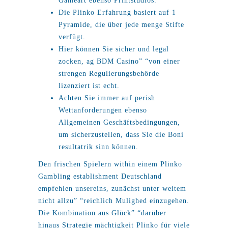
Gameart ebenso Printstudios.
Die Plinko Erfahrung basiert auf 1
Pyramide, die über jede menge Stifte
verfügt.
Hier können Sie sicher und legal
zocken, ag BDM Casino” “von einer
strengen Regulierungsbehörde
lizenziert ist echt.
Achten Sie immer auf perish
Wettanforderungen ebenso
Allgemeinen Geschäftsbedingungen,
um sicherzustellen, dass Sie die Boni
resultatrik sinn können.
Den frischen Spielern within einem Plinko
Gambling establishment Deutschland
empfehlen unsereins, zunächst unter weitem
nicht allzu” “reichlich Mulighed einzugehen.
Die Kombination aus Glück” “darüber
hinaus Strategie mächtigkeit Plinko für viele