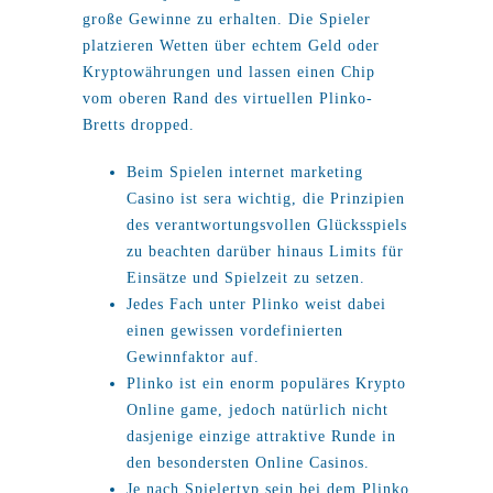
große Gewinne zu erhalten. Die Spieler
platzieren Wetten über echtem Geld oder
Kryptowährungen und lassen einen Chip
vom oberen Rand des virtuellen Plinko-
Bretts dropped.
Beim Spielen internet marketing
Casino ist sera wichtig, die Prinzipien
des verantwortungsvollen Glücksspiels
zu beachten darüber hinaus Limits für
Einsätze und Spielzeit zu setzen.
Jedes Fach unter Plinko weist dabei
einen gewissen vordefinierten
Gewinnfaktor auf.
Plinko ist ein enorm populäres Krypto
Online game, jedoch natürlich nicht
dasjenige einzige attraktive Runde in
den besondersten Online Casinos.
Je nach Spielertyp sein bei dem Plinko