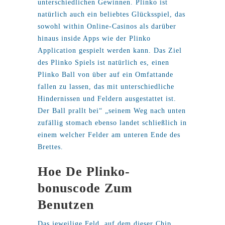
unterschiedlichen Gewinnen. Plinko ist
natürlich auch ein beliebtes Glücksspiel, das
sowohl within Online-Casinos als darüber
hinaus inside Apps wie der Plinko
Application gespielt werden kann. Das Ziel
des Plinko Spiels ist natürlich es, einen
Plinko Ball von über auf ein Omfattande
fallen zu lassen, das mit unterschiedliche
Hindernissen und Feldern ausgestattet ist.
Der Ball prallt bei“ „seinem Weg nach unten
zufällig stomach ebenso landet schließlich in
einem welcher Felder am unteren Ende des
Brettes.
Hoe De Plinko-
bonuscode Zum
Benutzen
Das jeweilige Feld, auf dem dieser Chip