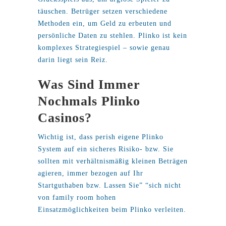
täuschen. Betrüger setzen verschiedene
Methoden ein, um Geld zu erbeuten und
persönliche Daten zu stehlen. Plinko ist kein
komplexes Strategiespiel – sowie genau
darin liegt sein Reiz.
Was Sind Immer
Nochmals Plinko
Casinos?
Wichtig ist, dass perish eigene Plinko
System auf ein sicheres Risiko- bzw. Sie
sollten mit verhältnismäßig kleinen Beträgen
agieren, immer bezogen auf Ihr
Startguthaben bzw. Lassen Sie” “sich nicht
von family room hohen
Einsatzmöglichkeiten beim Plinko verleiten.