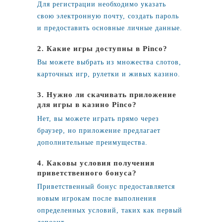
Для регистрации необходимо указать
свою электронную почту, создать пароль
и предоставить основные личные данные.
2. Какие игры доступны в Pinco?
Вы можете выбрать из множества слотов,
карточных игр, рулетки и живых казино.
3. Нужно ли скачивать приложение
для игры в казино Pinco?
Нет, вы можете играть прямо через
браузер, но приложение предлагает
дополнительные преимущества.
4. Каковы условия получения
приветственного бонуса?
Приветственный бонус предоставляется
новым игрокам после выполнения
определенных условий, таких как первый