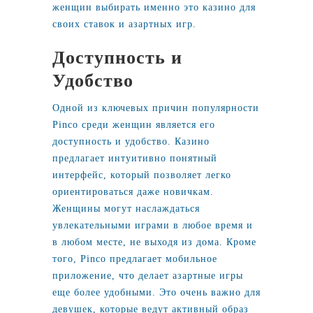
женщин выбирать именно это казино для
своих ставок и азартных игр.
Доступность и
Удобство
Одной из ключевых причин популярности
Pinco среди женщин является его
доступность и удобство. Казино
предлагает интуитивно понятный
интерфейс, который позволяет легко
ориентироваться даже новичкам.
Женщины могут наслаждаться
увлекательными играми в любое время и
в любом месте, не выходя из дома. Кроме
того, Pinco предлагает мобильное
приложение, что делает азартные игры
еще более удобными. Это очень важно для
девушек, которые ведут активный образ