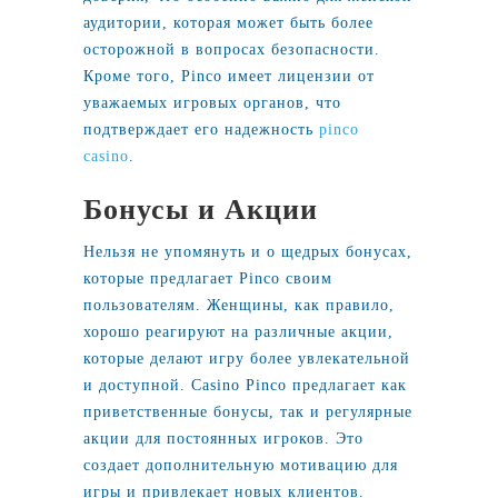
аудитории, которая может быть более
осторожной в вопросах безопасности.
Кроме того, Pinco имеет лицензии от
уважаемых игровых органов, что
подтверждает его надежность
pinco
casino
.
Бонусы и Акции
Нельзя не упомянуть и о щедрых бонусах,
которые предлагает Pinco своим
пользователям. Женщины, как правило,
хорошо реагируют на различные акции,
которые делают игру более увлекательной
и доступной. Casino Pinco предлагает как
приветственные бонусы, так и регулярные
акции для постоянных игроков. Это
создает дополнительную мотивацию для
игры и привлекает новых клиентов.