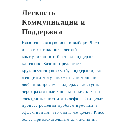
Легкость
Коммуникации и
Поддержка
Наконец, важную роль в выборе Pinco
играет возможность легкой
коммуникации и быстрая поддержка
клиентов. Казино предлагает
круглосуточную службу поддержки, где
женщины могут получить помощь по
любым вопросам. Поддержка доступна
через различные каналы, такие как чат,
электронная почта и телефон. Это делает
процесс решения проблем простым и
эффективным, что опять же делает Pinco
более привлекательным для женщин.