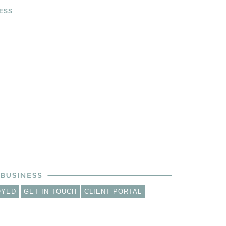
ESS
OYED
GET IN TOUCH
CLIENT PORTAL