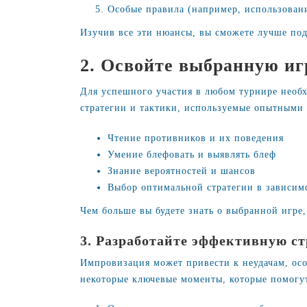
Особые правила (например, использован
Изучив все эти нюансы, вы сможете лучше под
2. Освойте выбранную иг
Для успешного участия в любом турнире необхо
стратегии и тактики, используемые опытными 
Чтение противников и их поведения
Умение блефовать и выявлять блеф
Знание вероятностей и шансов
Выбор оптимальной стратегии в зависим
Чем больше вы будете знать о выбранной игре
3. Разработайте эффективную с
Импровизация может привести к неудачам, осо
некоторые ключевые моменты, которые помогут