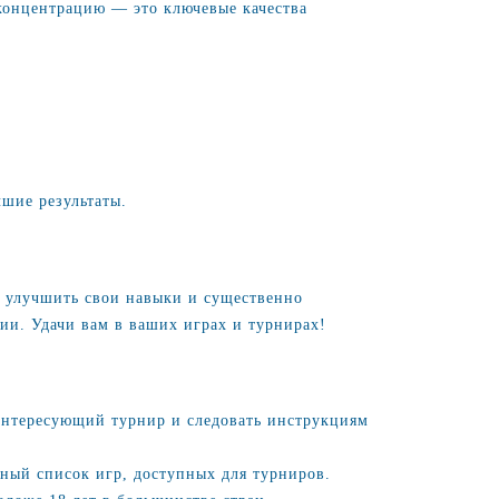
 концентрацию — это ключевые качества
чшие результаты.
е улучшить свои навыки и существенно
гии. Удачи вам в ваших играх и турнирах!
интересующий турнир и следовать инструкциям
ьный список игр, доступных для турниров.