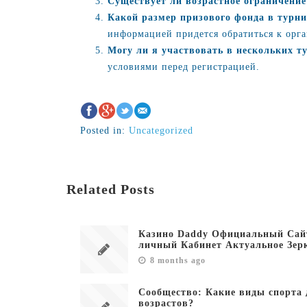
Существует ли возрастное ограничение
Какой размер призового фонда в турн
информацией придется обратиться к орга
Могу ли я участвовать в нескольких т
условиями перед регистрацией.
Posted in:
Uncategorized
Related Posts
Казино Daddy Официальный Сайт
личный Кабинет Актуальное Зер
8 months ago
Сообщество: Какие виды спорта 
возрастов?