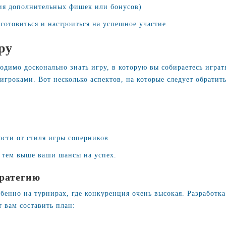
ия дополнительных фишек или бонусов)
готовиться и настроиться на успешное участие.
ру
димо досконально знать игру, в которую вы собираетесь играть
игроками. Вот несколько аспектов, на которые следует обратит
ости от стиля игры соперников
, тем выше ваши шансы на успех.
тратегию
бенно на турнирах, где конкуренция очень высокая. Разработк
 вам составить план: