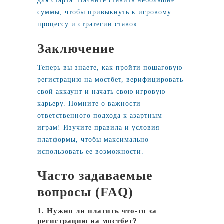
для старта. Начните ставить небольшие
суммы, чтобы привыкнуть к игровому
процессу и стратегии ставок.
Заключение
Теперь вы знаете, как пройти пошаговую
регистрацию на мостбет, верифицировать
свой аккаунт и начать свою игровую
карьеру. Помните о важности
ответственного подхода к азартным
играм! Изучите правила и условия
платформы, чтобы максимально
использовать ее возможности.
Часто задаваемые
вопросы (FAQ)
1. Нужно ли платить что-то за
регистрацию на мостбет?