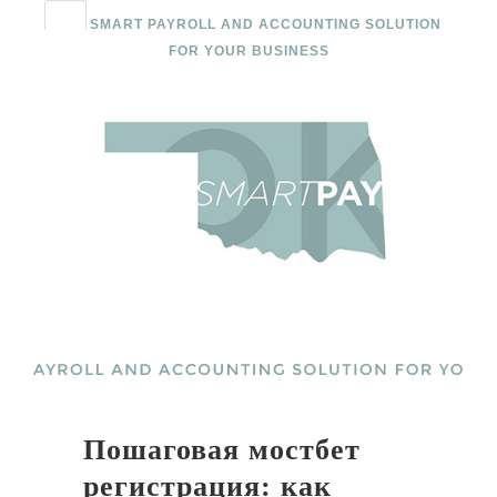
THE SMART PAYROLL AND ACCOUNTING SOLUTION
FOR YOUR BUSINESS
Пошаговая мостбет
регистрация: как