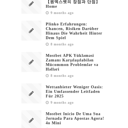
【원엑스벳의 장점과 단점】
Home
9 months ago
Plinko Erfahrungen:
Chancen, Risiken Darüber
Hinaus Die Wahrheit Hinter
Dem Spiel
8 months ago
Mostbet APK Yükləməsi
Zamanı Karşılaşılabilən
Mücommon Problemlər və
Həlləri
8 months ago
Wettanbieter Weniger Oasis:
Ein Umfassender Leitfaden
Für 2025
9 months ago
Mostbet Início De Uma Sua
Jornada Para Apostas Agora!
4o Mini