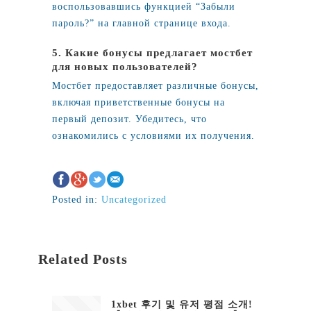
воспользовавшись функцией “Забыли
пароль?” на главной странице входа.
5. Какие бонусы предлагает мостбет
для новых пользователей?
Мостбет предоставляет различные бонусы,
включая приветственные бонусы на
первый депозит. Убедитесь, что
ознакомились с условиями их получения.
Posted in:
Uncategorized
Related Posts
1xbet 후기 및 유저 평점 소개!