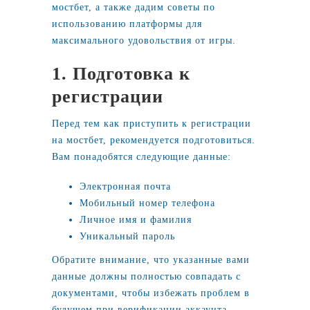
мостбет, а также дадим советы по
использованию платформы для
максимального удовольствия от игры.
1. Подготовка к
регистрации
Перед тем как приступить к регистрации
на мостбет, рекомендуется подготовиться.
Вам понадобятся следующие данные:
Электронная почта
Мобильный номер телефона
Личное имя и фамилия
Уникальный пароль
Обратите внимание, что указанные вами
данные должны полностью совпадать с
документами, чтобы избежать проблем в
будущем при верификации аккаунта.