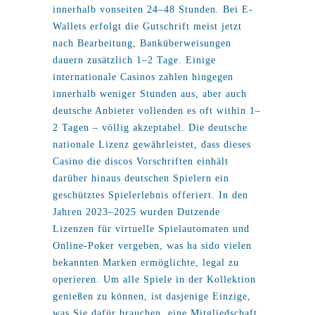
innerhalb vonseiten 24–48 Stunden. Bei E-
Wallets erfolgt die Gutschrift meist jetzt
nach Bearbeitung, Banküberweisungen
dauern zusätzlich 1–2 Tage. Einige
internationale Casinos zahlen hingegen
innerhalb weniger Stunden aus, aber auch
deutsche Anbieter vollenden es oft within 1–
2 Tagen – völlig akzeptabel. Die deutsche
nationale Lizenz gewährleistet, dass dieses
Casino die discos Vorschriften einhält
darüber hinaus deutschen Spielern ein
geschütztes Spielerlebnis offeriert. In den
Jahren 2023–2025 wurden Dutzende
Lizenzen für virtuelle Spielautomaten und
Online-Poker vergeben, was ha sido vielen
bekannten Marken ermöglichte, legal zu
operieren. Um alle Spiele in der Kollektion
genießen zu können, ist dasjenige Einzige,
was Sie dafür brauchen, eine Mitgliedschaft