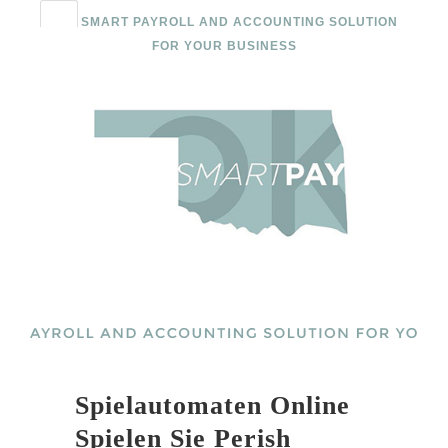
THE SMART PAYROLL AND ACCOUNTING SOLUTION
FOR YOUR BUSINESS
Spielautomaten Online
Spielen Sie Perish