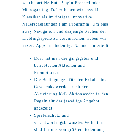
welche art NetEnt, Play’n Proceed oder
Microgaming. Daher haben wir sowohl
Klassiker als im übrigen innovative
Neuerscheinungen i am Programm. Um pass
away Navigation und dasjenige Suchen der
Lieblingsspiele zu vereinfachen, haben wir
unsere Apps in eindeutige Namnet unterteilt.
Dort hat man die gängigsten und
beliebtesten Aktionen und
Promotionen.
Die Bedingungen für den Erhalt eins
Geschenks werden nach der
Aktivierung kklk Aktionscodes in den
Regeln für das jeweilige Angebot
angezeigt.
Spielerschutz und
verantwortungsbewusstes Verhalten
sind für uns von größter Bedeutung.