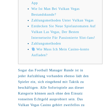
App
Wie Ist Man Bei Vulkan Vegas
Bestandskunde?
Zahlungsmethoden Unter Vulkan Vegas
Entdecken Sie Neue Spielautomaten Auf
Vulkan Las Vegas, Der Besten
Internetseite Für Passionierte Slot-fans!
Zahlungsmethoden
Wie Muss Ich Mein Casino-konto
Aufladen?
Sogar das Football Manager Runde ist in
jeder Aufzählung vorhanden ebenso lädt den
Spieler ein, sich eingehend mit Taktik zu
beschäftigen. Alle Sofortspiele aus dieser
Kategorie können auch ohne den Einsatz
vonseiten Echtgeld ausprobiert sein. Das
Vulkan Vegas Casino gehört zweifellos zu