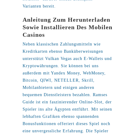
Varianten bereit.
Anleitung Zum Herunterladen
Sowie Installieren Des Mobilen
Casinos
Neben klassischen Zahlungsmitteln wie
Kreditkarten ebenso Banküberweisungen
unterstützt Vulkan Vegas auch E-Wallets und
Kryptowährungen. Sie können bei uns
außerdem mit Yandex Money, WebMoney,
Bitcoin, QIWI, NETELLER, Skrill,
Mobilanbietern und einigen anderen
bequemen Dienstleistern bezahlen. Ramses
Guide ist ein faszinierender Online-Slot, der
Spieler ins alte Ägypten entführt. Mit seinen
lebhaften Grafiken ebenso spannenden
Bonusfunktionen offeriert dieses Spiel noch
eine unvergessliche Erfahrung. Die Spieler