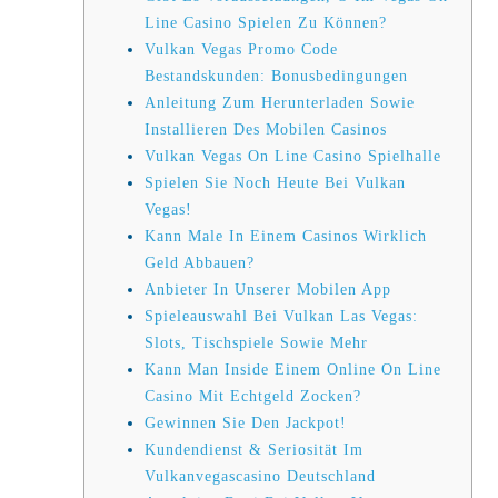
Line Casino Spielen Zu Können?
Vulkan Vegas Promo Code
Bestandskunden: Bonusbedingungen
Anleitung Zum Herunterladen Sowie
Installieren Des Mobilen Casinos
Vulkan Vegas On Line Casino Spielhalle
Spielen Sie Noch Heute Bei Vulkan
Vegas!
Kann Male In Einem Casinos Wirklich
Geld Abbauen?
Anbieter In Unserer Mobilen App
Spieleauswahl Bei Vulkan Las Vegas:
Slots, Tischspiele Sowie Mehr
Kann Man Inside Einem Online On Line
Casino Mit Echtgeld Zocken?
Gewinnen Sie Den Jackpot!
Kundendienst & Seriosität Im
Vulkanvegascasino Deutschland