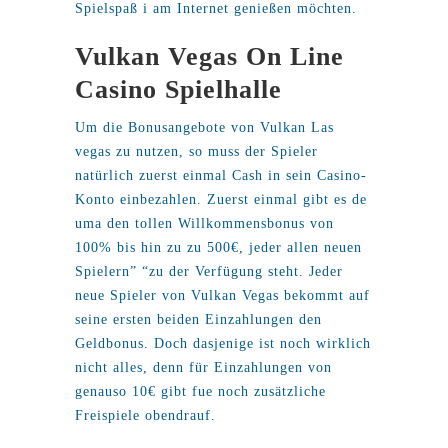
Spielspaß i am Internet genießen möchten.
Vulkan Vegas On Line
Casino Spielhalle
Um die Bonusangebote von Vulkan Las
vegas zu nutzen, so muss der Spieler
natürlich zuerst einmal Cash in sein Casino-
Konto einbezahlen. Zuerst einmal gibt es de
uma den tollen Willkommensbonus von
100% bis hin zu zu 500€, jeder allen neuen
Spielern” “zu der Verfügung steht. Jeder
neue Spieler von Vulkan Vegas bekommt auf
seine ersten beiden Einzahlungen den
Geldbonus. Doch dasjenige ist noch wirklich
nicht alles, denn für Einzahlungen von
genauso 10€ gibt fue noch zusätzliche
Freispiele obendrauf.