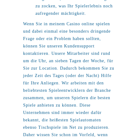
zu zocken, was Ihr Spielerlebnis noch
aufregender mächtigkeit.
Wenn Sie in meinem Casino online spielen
und dabei einmal eine besonders dringende
Frage oder ein Problem haben sollten,
können Sie unseren Kundensupport
kontaktieren. Unsere Mitarbeiter sind rund
um die Uhr, an sieben Tagen der Woche, für
Sie zur Location. Dadurch bekommen Sie zu
jeder Zeit des Tages (oder der Nacht) Hilfe
für Ihre Anliegen. Wir arbeiten mit den
beliebtesten Spieleentwicklern der Branche
zusammen, um unseren Spielern die besten
Spiele anbieten zu können. Diese
Unternehmen sind immer wieder dafür
bekannt, die heißesten Spielautomaten
ebenso Tischspiele im Net zu produzieren.
Daher wissen Sie schon im Vorfeld, wenn