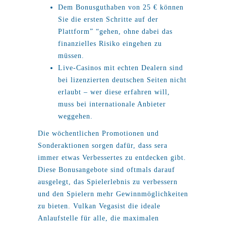
Dem Bonusguthaben von 25 € können
Sie die ersten Schritte auf der
Plattform” “gehen, ohne dabei das
finanzielles Risiko eingehen zu
müssen.
Live-Casinos mit echten Dealern sind
bei lizenzierten deutschen Seiten nicht
erlaubt – wer diese erfahren will,
muss bei internationale Anbieter
weggehen.
Die wöchentlichen Promotionen und
Sonderaktionen sorgen dafür, dass sera
immer etwas Verbessertes zu entdecken gibt.
Diese Bonusangebote sind oftmals darauf
ausgelegt, das Spielerlebnis zu verbessern
und den Spielern mehr Gewinnmöglichkeiten
zu bieten. Vulkan Vegasist die ideale
Anlaufstelle für alle, die maximalen