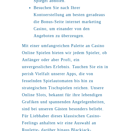
Spiegel abholen.
Besuchen Sie nach Ihrer
Kontoerstellung am besten geradeaus
die Bonus-Seite internet marketing
Casino, um einander von den
Angeboten zu überzeugen.
Mit einer umfangreichen Palette an Casino
Online Spielen bieten wir jedem Spieler, ob
Anfänger oder aber Profi, ein
unvergessliches Erlebnis. Tauchen Sie ein in
perish Vielfalt unserer Apps, die von
fesselnden Spielautomaten bis hin zu
strategischen Tischspielen reichen. Unsere
Online Slots, bekannt für ihre lebendigen
Grafiken und spannenden Angelegenheiten,
sind bei unseren Gästen besonders beliebt.
Für Liebhaber dieses klassischen Casino-
Feelings anhalten wir eine Auswahl an
Roulette- darüber hinaus Blackjack-