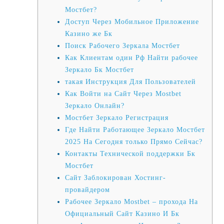
Мостбет?
Доступ Через Мобильное Приложение
Казино же Бк
Поиск Рабочего Зеркала Мостбет
Как Клиентам один Рф Найти рабочее
Зеркало Бк Мостбет
такая Инструкция Для Пользователей
Как Войти на Сайт Через Mostbet
Зеркало Онлайн?
Мостбет Зеркало Регистрация
Где Найти Работающее Зеркало Мостбет
2025 На Сегодня только Прямо Сейчас?
Контакты Технической поддержки Бк
Мостбет
Сайт Заблокирован Хостинг-
провайдером
Рабочее Зеркало Mostbet – прохода На
Официальный Сайт Казино И Бк