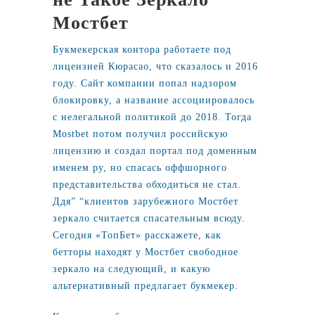
Мостбет
Букмекерская контора работаете под
лицензией Кюрасао, что сказалось и 2016
году. Сайт компании попал надзором
блокировку, а название ассоциировалось
с нелегальной политикой до 2018. Тогда
Mostbet потом получил российскую
лицензию и создал портал под доменным
именем ру, но спасась оффшорного
представительства обходиться не стал.
Ддя” “клиентов зарубежного Мостбет
зеркало считается спасательным всюду.
Сегодня «ТопБет» расскажете, как
бетторы находят у Мостбет свободное
зеркало на следующий, и какую
альтернативный предлагает букмекер.