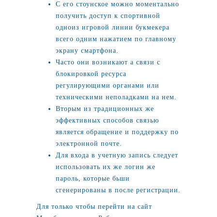
С его стоунское можно моментально
получить доступ к спортивной
одноиз игровой линии букмекера
всего одним нажатием по главному
экрану смартфона.
Часто они возникают а связи с
блокировкой ресурса
регулирующими органами или
техническими неполадками на нем.
Вторым из традиционных же
эффективных способов связью
является обращение и поддержку по
электронной почте.
Для входа в учетную запись следует
использовать их же логин же
пароль, которые бьши
сгенерированы в после регистрации.
Для только чтобы перейти на сайт