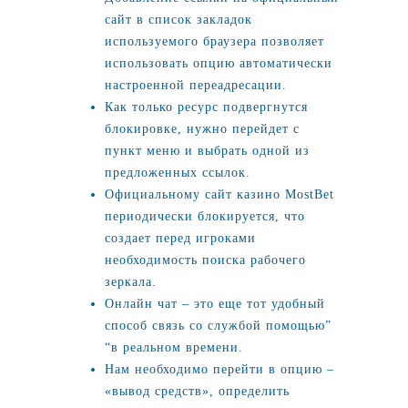
сайт в список закладок
используемого браузера позволяет
использовать опцию автоматически
настроенной переадресации.
Как только ресурс подвергнутся
блокировке, нужно перейдет с
пункт меню и выбрать одной из
предложенных ссылок.
Официальному сайт казино MostBet
периодически блокируется, что
создает перед игроками
необходимость поиска рабочего
зеркала.
Онлайн чат – это еще тот удобный
способ связь со службой помощью”
“в реальном времени.
Нам необходимо перейти в опцию –
«вывод средств», определить