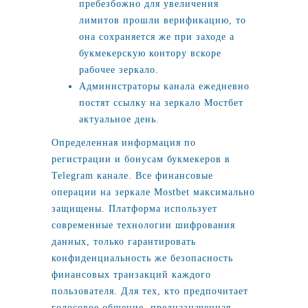
пребезбожно для увеличения
лимитов прошли верификацию, то
она сохраняется же при заходе а
букмекерскую контору вскоре
рабочее зеркало.
Администраторы канала ежедневно
постят ссылку на зеркало Мостбет
актуальное день.
Определенная информация по
регистрации и бонусам букмекеров в
Telegram канале. Все финансовые
операции на зеркале Mostbet максимально
защищены. Платформа использует
современные технологии шифрования
данных, только гарантировать
конфиденциальность же безопасность
финансовых транзакций каждого
пользователя. Для тех, кто предпочитает
голосовое общение, предназначенная