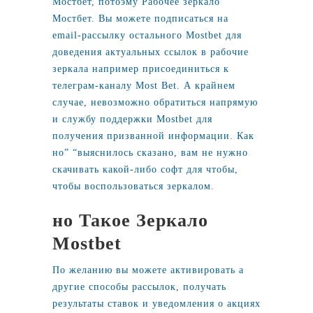
Мостбет, потоэму Рабочее зеркало
Мостбет. Вы можете подписаться на
email-рассылку остального Mostbet для
доведения актуальных ссылок в рабочие
зеркала например присоединиться к
телеграм-каналу Most Bet. А крайнем
случае, невозможно обратиться напрямую
и службу поддержки Mostbet для
получения призванной информации. Как
но” “выяснилось сказано, вам не нужно
скачивать какой-либо софт для чтобы,
чтобы воспользоваться зеркалом.
но Такое Зеркало
Mostbet
По желанию вы можете активировать а
другие способы рассылок, получать
результаты ставок и уведомления о акциях