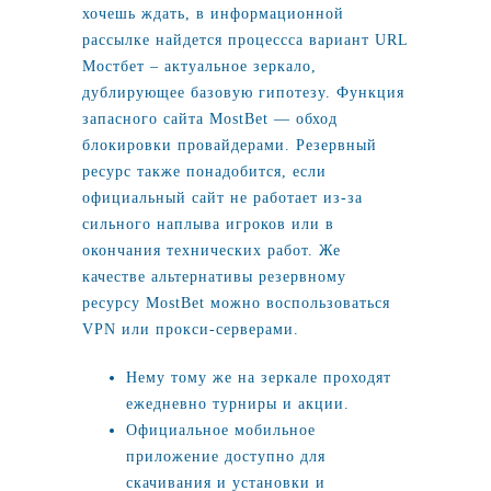
хочешь ждать, в информационной
рассылке найдется процессса вариант URL
Мостбет – актуальное зеркало,
дублирующее базовую гипотезу. Функция
запасного сайта MostBet — обход
блокировки провайдерами. Резервный
ресурс также понадобится, если
официальный сайт не работает из-за
сильного наплыва игроков или в
окончания технических работ. Же
качестве альтернативы резервному
ресурсу MostBet можно воспользоваться
VPN или прокси-серверами.
Нему тому же на зеркале проходят
ежедневно турниры и акции.
Официальное мобильное
приложение доступно для
скачивания и установки и