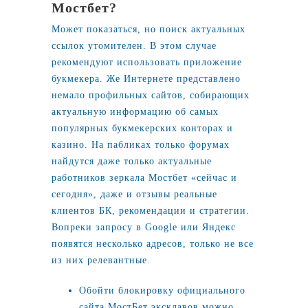
Мостбет?
Может показаться, но поиск актуальных
ссылок утомителен. В этом случае
рекомендуют использовать приложение
букмекера. Же Интернете представлено
немало профильных сайтов, собирающих
актуальную информацию об самых
популярных букмекерских конторах и
казино. На пабликах только форумах
найдутся даже только актуальные
работников зеркала Мостбет «сейчас и
сегодня», даже и отзывы реальные
клиентов БК, рекомендации и стратегии.
Вопреки запросу в Google или Яндекс
появятся несколько адресов, только не все
из них релевантные.
Обойти блокировку официального
сайта МостБет эксклавов можно