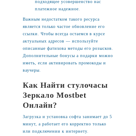
подходящее усовершенство нас
платежное надежное.
Важным недостатком такого ресурса
является только частое обновление его
ссылки. Чтобы всегда остаемся в курсе
актуальных адресов — используйте
описанные фатихова методы его розысков.
Дополнительные бонусы а подарки можно
иметь, если активировать промокоды и
ваучеры.
Как Найти стулочасы
Зеркало Mostbet
Онлайн?
Загрузка и установка софта занимает до 5
минут, а работает его корректно только
или подключении к интернету.