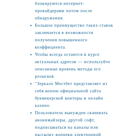
блокируются интернет-
провайдерами потом после
обнаружения.
Большое преимущество таких ставок
заключается в возможности
получения повышенного
коэффициента.
Чтобы всегда остаются в курсе
актуальных адресов — используйте
описанные вровень методы его
розысков.
“Зеркало Мостбет представляет из
себя копию официальной сайта
букмекерской конторы и онлайн
казино.
Пользователь вынужден скачивать
анонимайзеры, другой софт,
подписываться на каналы или
рассылку вопреки электронной