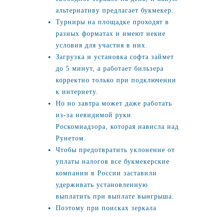
альтернативу предлагает букмекер.
Турниры на площадке проходят в
разных форматах и имеют некие
условия для участия в них.
Загрузка и установка софта займет
до 5 минут, а работает бильзера
корректно только при подключении
к интернету.
Но но завтра может даже работать
из-за невидимой руки
Роскомнадзора, которая нависла над
Рунетом.
Чтобы предотвратить уклонение от
уплаты налогов все букмекерские
компании в России заставили
удерживать установленную
выплатить при выплате выигрыша.
Поэтому при поисках зеркала