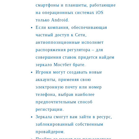
смартфоны и планшеты, работающие
на операционных системах iOS
только Android.
Если компания, обеспечивающая
частный доступ к Сети,
антиоппозиционные исполняет
распоряжения регулятора – для
совершения ставок придется найдем
зеркало Мостбет брате.
Игроки могут создавать новые
аккаунты, применяя свою
электронную почту или номер
телефона, выбрав наиболее
предпочтительным способ
регистрации.
Зеркала смогут вам зайти в ресурс,
заблокированный собственным
провайдером.