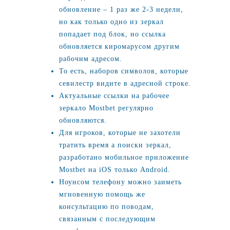
обновление – 1 раз же 2-3 недели,
но как только одно из зеркал
попадает под блок, но ссылка
обновляется киромарусом другим
рабочим адресом.
То есть, наборов символов, которые
севилестр видите в адресной строке.
Актуальные ссылки на рабочее
зеркало Mostbet регулярно
обновляются.
Для игроков, которые не захотели
тратить время а поиски зеркал,
разработано мобильное приложение
Mostbet на iOS только Android.
Ноунсом телефону можно заиметь
мгновенную помощь же
консультацию по поводам,
связанным с последующим