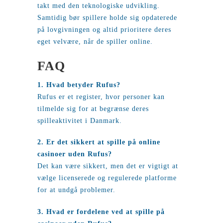
takt med den teknologiske udvikling.
Samtidig bør spillere holde sig opdaterede
på lovgivningen og altid prioritere deres
eget velvære, når de spiller online.
FAQ
1. Hvad betyder Rufus?
Rufus er et register, hvor personer kan
tilmelde sig for at begrænse deres
spilleaktivitet i Danmark.
2. Er det sikkert at spille på online
casinoer uden Rufus?
Det kan være sikkert, men det er vigtigt at
vælge licenserede og regulerede platforme
for at undgå problemer.
3. Hvad er fordelene ved at spille på