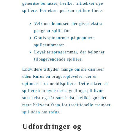
generøse bonusser, hvilket tiltrækker nye
spillere. For eksempel kan spillere finde:
Velkomstbonusser, der giver ekstra
penge at spille for.
Gratis spinnormer på populære
spilleautomater.
Loyalitetsprogrammer, der belønner
tilbagevendende spillere.
Endvidere tilbyder mange online casinoer
uden Rufus en brugeroplevelse, der er
optimeret for mobilspillere. Dette sikrer, at
spillere kan nyde deres yndlingsspil hvor
som helst og når som helst, hvilket gør det
mere bekvemt frem for traditionelle casinoer
spil uden om rofus
.
Udfordringer og