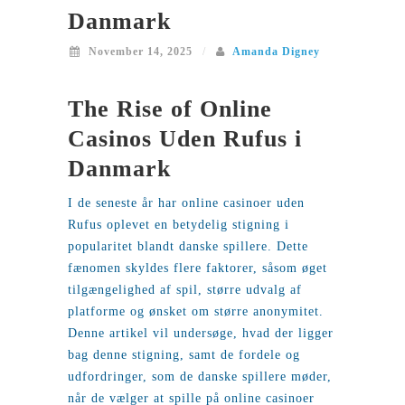
Danmark
November 14, 2025
/
Amanda Digney
The Rise of Online
Casinos Uden Rufus i
Danmark
I de seneste år har online casinoer uden
Rufus oplevet en betydelig stigning i
popularitet blandt danske spillere. Dette
fænomen skyldes flere faktorer, såsom øget
tilgængelighed af spil, større udvalg af
platforme og ønsket om større anonymitet.
Denne artikel vil undersøge, hvad der ligger
bag denne stigning, samt de fordele og
udfordringer, som de danske spillere møder,
når de vælger at spille på online casinoer