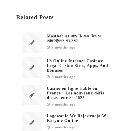
Related Posts
Mostbet এর কাজ কি এবং কিভাবে
রেজিস্ট্রেশন করবেন?
9 months ago
Us Online Internet Casinos:
Legal Casino Sites, Apps, And
Bonuses
8 months ago
Casino en ligne fiable en
France : Les nouveaux défis
du secteur en 2025
9 months ago
Logowanie We Rejestracja W
Kasynie Online
9 months ago