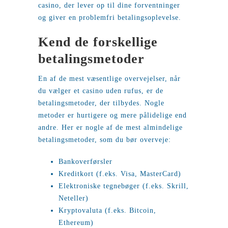
casino, der lever op til dine forventninger
og giver en problemfri betalingsoplevelse.
Kend de forskellige
betalingsmetoder
En af de mest væsentlige overvejelser, når
du vælger et casino uden rufus, er de
betalingsmetoder, der tilbydes. Nogle
metoder er hurtigere og mere pålidelige end
andre. Her er nogle af de mest almindelige
betalingsmetoder, som du bør overveje:
Bankoverførsler
Kreditkort (f.eks. Visa, MasterCard)
Elektroniske tegnebøger (f.eks. Skrill,
Neteller)
Kryptovaluta (f.eks. Bitcoin,
Ethereum)