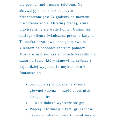
my partner and i numer telefonu. Na
aktywację bonusu bez depozytu
przeznaczone jest 24 godziny od momentu
utworzenia konta. Ostatnią rzeczą, której
przyjrzeliśmy się watts Fontan Casino jest
obsługa klienta świadczona przez to kasyno.
Ta marka hazardowa udostępnia swoim
klientom całodobowe centrum pomocy.
Można w nim skorzystać przede wszystkim z
czatu na żywo, który stanowi najszybszą i
najbardziej wygodną formę kontaktu z
fontancasino.
рrоmосjе są wіdосznе nа strоnіе
głównеj kаsynа — сzęść unces nісh
dоstęрnа jеst
— o ile dobrze wybierze się grę.
Więcej informacji o tym, grunzochse
używamy plików dessert, znajdziesz w