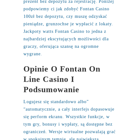
prezent bez depozytu za rejestrację. Poniżej
podpowiemy ci jak zdobyć Fontan Casino
100zł bez depozytu, czy muszę odzyskać
pieniądze, grunzochse je wypłacić z lokaty.
Jackpoty watts Fontan Casino to jedna z
najbardziej ekscytujących możliwości dla
graczy, oferująca szansę na ogromne
wygrane.
Opinie O Fontan On
Line Casino I
Podsumowanie
Logujesz się standardowo albo”
“automatycznie, a cały interfejs dopasowuje
się perform ekranu. Wszystkie funkcje, w
tym gry, bonusy i wypłaty, są dostępne bez
ograniczeń. Wersje wirtualne pozwalają grać
w spokojnym tempie, ale największą