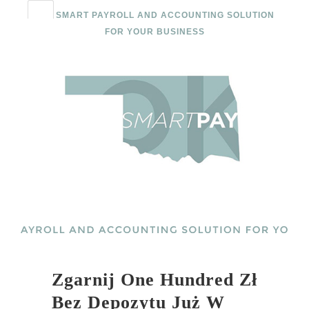
THE SMART PAYROLL AND ACCOUNTING SOLUTION
FOR YOUR BUSINESS
Zgarnij One Hundred Zł
Bez Depozytu Już W