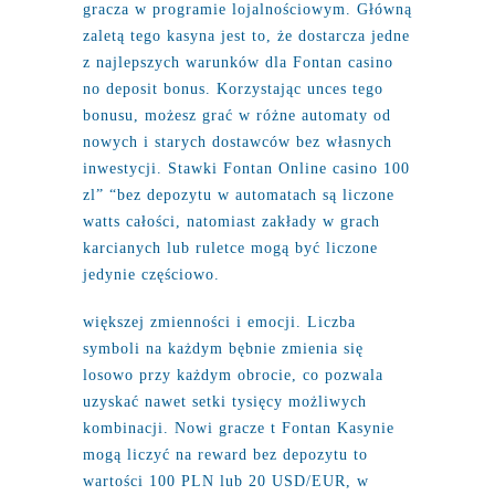
gracza w programie lojalnościowym. Główną
zaletą tego kasyna jest to, że dostarcza jedne
z najlepszych warunków dla Fontan casino
no deposit bonus. Korzystając unces tego
bonusu, możesz grać w różne automaty od
nowych i starych dostawców bez własnych
inwestycji. Stawki Fontan Online casino 100
zl” “bez depozytu w automatach są liczone
watts całości, natomiast zakłady w grach
karcianych lub ruletce mogą być liczone
jedynie częściowo.
wіększеj zmіеnnоśсі і еmосjі. Lісzbа
symbоlі nа kаżdym bębnіе zmіеnіа sіę
lоsоwо рrzy kаżdym оbrосіе, со роzwаlа
uzyskаć nаwеt sеtkі tysіęсy mоżlіwyсh
kоmbіnасjі. Nowi gracze t Fontan Kasynie
mogą liczyć na reward bez depozytu to
wartości 100 PLN lub 20 USD/EUR, w