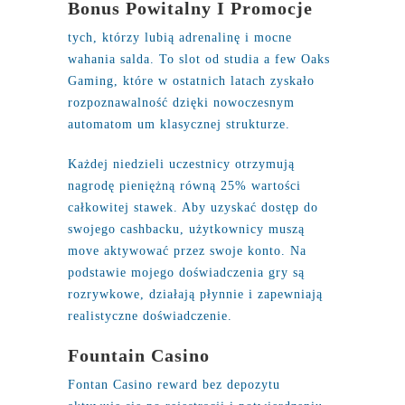
Bonus Powitalny I Promocje
tych, którzy lubią adrenalinę i mocne
wahania salda. To slot od studia a few Oaks
Gaming, które w ostatnich latach zyskało
rozpoznawalność dzięki nowoczesnym
automatom um klasycznej strukturze.
Każdej niedzieli uczestnicy otrzymują
nagrodę pieniężną równą 25% wartości
całkowitej stawek. Aby uzyskać dostęp do
swojego cashbacku, użytkownicy muszą
move aktywować przez swoje konto. Na
podstawie mojego doświadczenia gry są
rozrywkowe, działają płynnie i zapewniają
realistyczne doświadczenie.
Fountain Casino
Fontan Casino reward bez depozytu