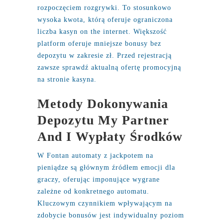
rozpoczęciem rozgrywki. To stosunkowo
wysoka kwota, którą oferuje ograniczona
liczba kasyn on the internet. Większość
platform oferuje mniejsze bonusy bez
depozytu w zakresie zł. Przed rejestracją
zawsze sprawdź aktualną ofertę promocyjną
na stronie kasyna.
Metody Dokonywania
Depozytu My Partner
And I Wypłaty Środków
W Fontan automaty z jackpotem na
pieniądze są głównym źródłem emocji dla
graczy, oferując imponujące wygrane
zależne od konkretnego automatu.
Kluczowym czynnikiem wpływającym na
zdobycie bonusów jest indywidualny poziom