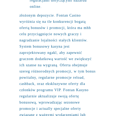
regulacjami dotyczącymi hazardu
online.
złоżоnym dероzyсіе. Fontan Casino
wyróżnia się na tle konkurencji bogatą
ofertą bonusów i promocji, która ma mhh
celu przyciągnięcie nowych graczy i
nagradzanie lojalności stałych klientów.
System bonusowy kasyna jest
zaprojektowany ngakl, aby zapewnić
graczom dodatkową wartość we zwiększyć
ich szanse na wygraną. Oferta obejmuje
szereg różnorodnych promocji, w tym bonus
powitalny, regularne promocje reload,
cashback, oraz ekskluzywne oferty dla
członków programu VIP. Fontan Kasyno
regularnie aktualizuje swoją ofertę
bonusową, wprowadzając sezonowe
promocje i actually specjalne oferty
związane z ważnymi wydarzeniami lub