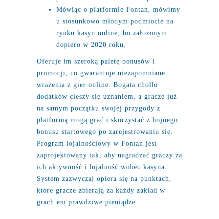
Mówiąc o platformie Fontan, mówimy
u stosunkowo młodym podmiocie na
rynku kasyn online, bo założonym
dopiero w 2020 roku.
Oferuje im szeroką paletę bonusów i
promocji, co gwarantuje niezapomniane
wrażenia z gier online. Bogata chollo
dodatków cieszy się uznaniem, a gracze już
na samym początku swojej przygody z
platformą mogą grać i skorzystać z hojnego
bonusu startowego po zarejestrowaniu się.
Program lojalnościowy w Fontan jest
zaprojektowany tak, aby nagradzać graczy za
ich aktywność i lojalność wobec kasyna.
System zazwyczaj opiera się na punktach,
które gracze zbierają za każdy zakład w
grach em prawdziwe pieniądze.