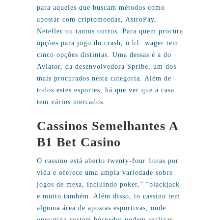
para aqueles que buscam métodos como
apostar com criptomoedas, AstroPay,
Neteller ou tantos outros. Para quem procura
opções para jogo do crash, o b1. wager tem
cinco opções distintas. Uma dessas é a do
Aviator, da desenvolvedora Spribe, um dos
mais procurados nesta categoria. Além de
todos estes esportes, há que ver que a casa
tem vários mercados.
Cassinos Semelhantes A
B1 Bet Casino
O cassino está aberto twenty-four horas por
vida e oferece uma ampla variedade sobre
jogos de mesa, incluindo poker,” “blackjack
e muito também. Além disso, to cassino tem
alguma área de apostas esportivas, onde
operating system hóspedes podem realizar