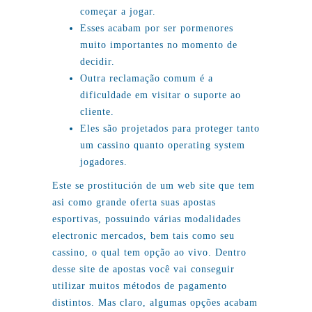
começar a jogar.
Esses acabam por ser pormenores
muito importantes no momento de
decidir.
Outra reclamação comum é a
dificuldade em visitar o suporte ao
cliente.
Eles são projetados para proteger tanto
um cassino quanto operating system
jogadores.
Este se prostitución de um web site que tem
asi como grande oferta suas apostas
esportivas, possuindo várias modalidades
electronic mercados, bem tais como seu
cassino, o qual tem opção ao vivo. Dentro
desse site de apostas você vai conseguir
utilizar muitos métodos de pagamento
distintos. Mas claro, algumas opções acabam