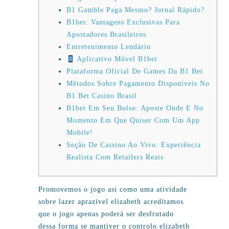
B1 Gamble Paga Mesmo? Jornal Rápido?
B1bet: Vantagens Exclusivas Para
Apostadores Brasileiros
Entretenimento Lendário
Aplicativo Móvel B1bet
Plataforma Oficial De Games Da B1 Bet
Métodos Sobre Pagamento Disponíveis No
B1 Bet Casino Brasil
B1bet Em Seu Bolso: Aposte Onde E No
Momento Em Que Quiser Com Um App
Mobile!
Seção De Cassino Ao Vivo: Experiência
Realista Com Retailers Reais
Promovemos o jogo asi como uma atividade
sobre lazer aprazível elizabeth acreditamos
que o jogo apenas poderá ser desfrutado
dessa forma se mantiver o controlo elizabeth