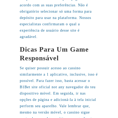
acordo com as suas preferências. Não é
obrigatório selecionar só uma forma para
depósito para usar na plataforma. Nossos
especialistas confirmaram o qual a
experiência de usuário desse site é
agradável.
Dicas Para Um Game
Responsável
Se quiser possuir acesso ao cassino
similarmente a 1 aplicativo, inclusive, isso é
possível. Para fazer isso, basta acessar o
B1Bet site oficial not any navegador do teu
dispositivo móvel. Em seguida, ir nas
opções de página e adicioná-la à tela inicial
perform seu aparelho. Vale lembrar que,
mesmo na versão móvel, o cassino sigue