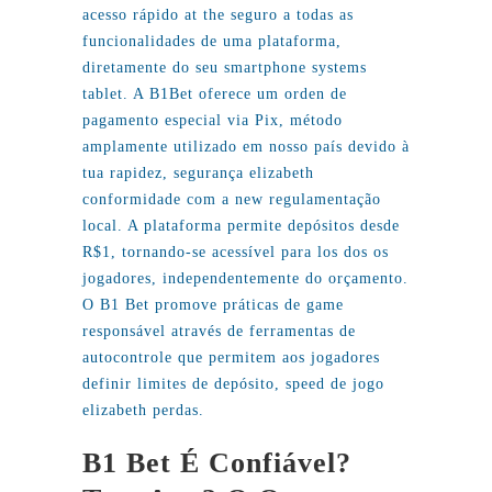
acesso rápido at the seguro a todas as
funcionalidades de uma plataforma,
diretamente do seu smartphone systems
tablet. A B1Bet oferece um orden de
pagamento especial via Pix, método
amplamente utilizado em nosso país devido à
tua rapidez, segurança elizabeth
conformidade com a new regulamentação
local. A plataforma permite depósitos desde
R$1, tornando-se acessível para los dos os
jogadores, independentemente do orçamento.
O B1 Bet promove práticas de game
responsável através de ferramentas de
autocontrole que permitem aos jogadores
definir limites de depósito, speed de jogo
elizabeth perdas.
B1 Bet É Confiável?