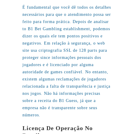
É fundamental que você dê todos os detalhes
necessários para que o atendimento possa ser
feito para forma prática. Depois de analisar
to B1 Bet Gambling establishment, podemos
dizer os quais ele tem pontos positivos e
negativos. Em relação à segurança, o web
site usa criptografia SSL de 128 parts para
proteger since informações pessoais dos
jogadores e é licenciado por alguma
autoridade de games confiável. No entanto,
existem algumas reclamações de jogadores
relacionada a falta de transparência e justiça
nos jogos. Não há informações precisas
sobre a receita do B1 Guess, já que a
empresa não é transparente sobre seus
números.
Licença De Operação No