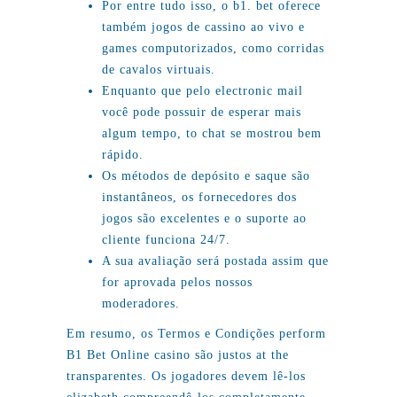
Por entre tudo isso, o b1. bet oferece
também jogos de cassino ao vivo e
games computorizados, como corridas
de cavalos virtuais.
Enquanto que pelo electronic mail
você pode possuir de esperar mais
algum tempo, to chat se mostrou bem
rápido.
Os métodos de depósito e saque são
instantâneos, os fornecedores dos
jogos são excelentes e o suporte ao
cliente funciona 24/7.
A sua avaliação será postada assim que
for aprovada pelos nossos
moderadores.
Em resumo, os Termos e Condições perform
B1 Bet Online casino são justos at the
transparentes. Os jogadores devem lê-los