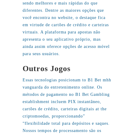
sendo melhores e mais rápidas do que
diferentes. Dentre as maiores opções que
você encontra no website, o destaque fica
em virtude de cartões de crédito e carteiras
virtuais. A plataforma para apostas não
apresenta o seu aplicativo próprio, mas
ainda assim oferece opções de acesso móvel
para seus usuários.
Outros Jogos
Essas tecnologias posicionam to B1 Bet mhh
vanguarda do entretenimento online. Os
métodos de pagamento no B1 Bet Gambling
establishment incluem PIX instantâneo,
cartões de crédito, carteiras digitais at the
criptomoedas, proporcionando”
“flexibilidade total para depósitos e saques.
Nossos tempos de processamento são os