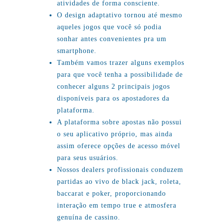
atividades de forma consciente.
O design adaptativo tornou até mesmo
aqueles jogos que você só podia
sonhar antes convenientes pra um
smartphone.
Também vamos trazer alguns exemplos
para que você tenha a possibilidade de
conhecer alguns 2 principais jogos
disponíveis para os apostadores da
plataforma.
A plataforma sobre apostas não possui
o seu aplicativo próprio, mas ainda
assim oferece opções de acesso móvel
para seus usuários.
Nossos dealers profissionais conduzem
partidas ao vivo de black jack, roleta,
baccarat e poker, proporcionando
interação em tempo true e atmosfera
genuína de cassino.