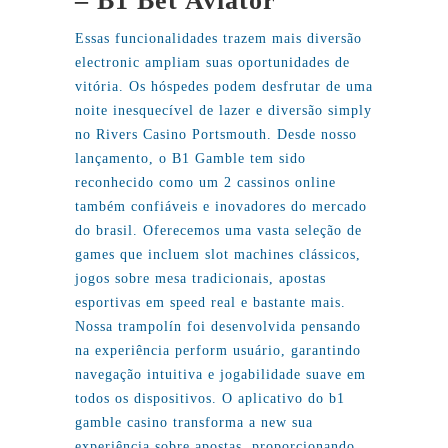
– B1 Bet Aviator
Essas funcionalidades trazem mais diversão
electronic ampliam suas oportunidades de
vitória. Os hóspedes podem desfrutar de uma
noite inesquecível de lazer e diversão simply
no Rivers Casino Portsmouth. Desde nosso
lançamento, o B1 Gamble tem sido
reconhecido como um 2 cassinos online
também confiáveis e inovadores do mercado
do brasil. Oferecemos uma vasta seleção de
games que incluem slot machines clássicos,
jogos sobre mesa tradicionais, apostas
esportivas em speed real e bastante mais.
Nossa trampolín foi desenvolvida pensando
na experiência perform usuário, garantindo
navegação intuitiva e jogabilidade suave em
todos os dispositivos. O aplicativo do b1
gamble casino transforma a new sua
experiência sobre apostas, proporcionando