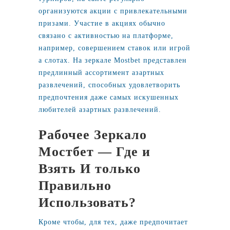
организуются акции с привлекательными
призами. Участие в акциях обычно
связано с активностью на платформе,
например, совершением ставок или игрой
а слотах. На зеркале Mostbet представлен
предлинный ассортимент азартных
развлечений, способных удовлетворить
предпочтения даже самых искушенных
любителей азартных развлечений.
Рабочее Зеркало
Мостбет — Где и
Взять И только
Правильно
Использовать?
Кроме чтобы, для тех, даже предпочитает