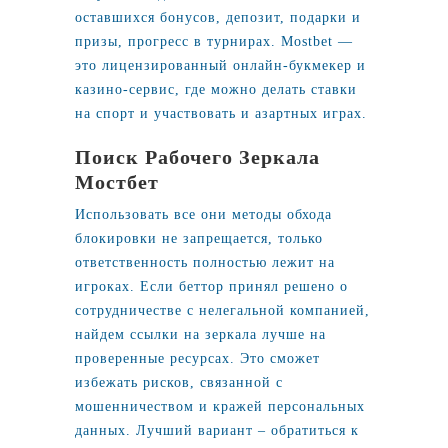
оставшихся бонусов, депозит, подарки и
призы, прогресс в турнирах. Mostbet —
это лицензированный онлайн-букмекер и
казино-сервис, где можно делать ставки
на спорт и участвовать и азартных играх.
Поиск Рабочего Зеркала
Мостбет
Использовать все они методы обхода
блокировки не запрещается, только
ответственность полностью лежит на
игроках. Если беттор принял решено о
сотрудничестве с нелегальной компанией,
найдем ссылки на зеркала лучше на
проверенные ресурсах. Это сможет
избежать рисков, связанной с
мошенничеством и кражей персональных
данных. Лучший вариант – обратиться к