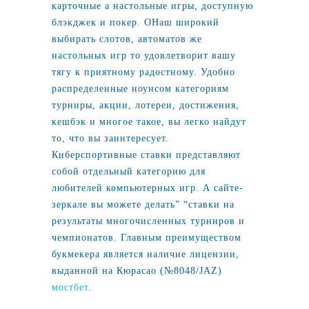
карточные а настольные игры, доступную
блэкджек и покер. ОНаш широкий
выбирать слотов, автоматов же
настольных игр то удовлетворит вашу
тягу к приятному радостному. Удобно
распределенные ноунсом категориям
турниры, акции, лотереи, достижения,
кешбэк и многое такое, вы легко найдут
то, что вы заинтересует.
Киберспортивные ставки представляют
собой отдельный категорию для
любителей компьютерных игр. А сайте-
зеркале вы можете делать” “ставки на
результаты многочисленных турниров и
чемпионатов. Главным преимуществом
букмекера является наличие лицензии,
выданной на Кюрасао (№8048/JAZ)
мостбет
.