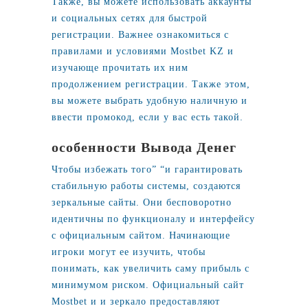
Также, вы можете использовать аккаунты
и социальных сетях для быстрой
регистрации. Важнее ознакомиться с
правилами и условиями Mostbet KZ и
изучающе прочитать их ним
продолжением регистрации. Также этом,
вы можете выбрать удобную наличную и
ввести промокод, если у вас есть такой.
особенности Вывода Денег
Чтобы избежать того” “и гарантировать
стабильную работы системы, создаются
зеркальные сайты. Они бесповоротно
идентичны по функционалу и интерфейсу
с официальным сайтом. Начинающие
игроки могут ее изучить, чтобы
понимать, как увеличить саму прибыль с
минимумом риском. Официальный сайт
Mostbet и и зеркало предоставляют