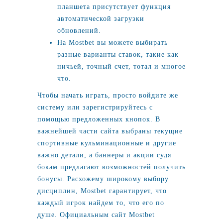
планшета присутствует функция
автоматической загрузки
обновлений.
На Mostbet вы можете выбирать
разные варианты ставок, такие как
ничьей, точный счет, тотал и многое
что.
Чтобы начать играть, просто войдите же
систему или зарегистрируйтесь с
помощью предложенных кнопок. В
важнейшей части сайта выбраны текущие
спортивные кульминационные и другие
важно детали, а баннеры и акции судя
бокам предлагают возможностей получить
бонусы. Расхожему широкому выбору
дисциплин, Mostbet гарантирует, что
каждый игрок найдем то, что его по
душе. Официальным сайт Mostbet