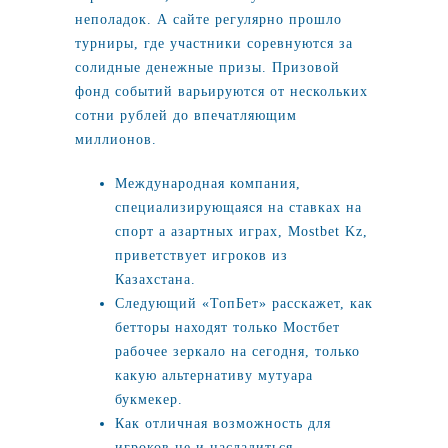
неполадок. А сайте регулярно прошло
турниры, где участники соревнуются за
солидные денежные призы. Призовой
фонд событий варьируются от нескольких
сотни рублей до впечатляющим
миллионов.
Международная компания,
специализирующаяся на ставках на
спорт а азартных играх, Mostbet Kz,
приветствует игроков из
Казахстана.
Следующий «ТопБет» расскажет, как
бетторы находят только Мостбет
рабочее зеркало на сегодня, только
какую альтернативу мутуара
букмекер.
Как отличная возможность для
игроков не и насладиться