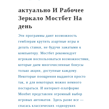
актуально И Рабочее
Зеркало Мостбет На
день
Эти программы дают возможность
гемблерам крутить азартные игры и
делать ставки, не будучи зажатыми к
компьютеру. Мостбет рекомендует
игрокам воспользоваться возможностями,
которые даем многочисленные бонусы
только акции, доступные каждому.
Некоторые поощрения выдаются просто
так, и для некоторых можно немного
постараться. И интернет-платформе
Mostbet представлен огромный выбор
игровых автоматов. Здесь разве все —
спасась классических «одноруких