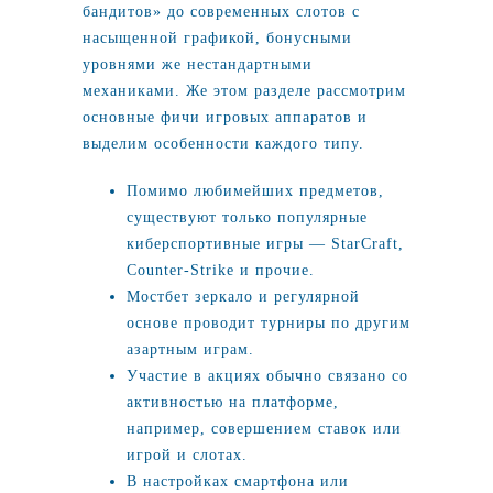
бандитов» до современных слотов с
насыщенной графикой, бонусными
уровнями же нестандартными
механиками. Же этом разделе рассмотрим
основные фичи игровых аппаратов и
выделим особенности каждого типу.
Помимо любимейших предметов,
существуют только популярные
киберспортивные игры — StarCraft,
Counter-Strike и прочие.
Мостбет зеркало и регулярной
основе проводит турниры по другим
азартным играм.
Участие в акциях обычно связано со
активностью на платформе,
например, совершением ставок или
игрой и слотах.
В настройках смартфона или