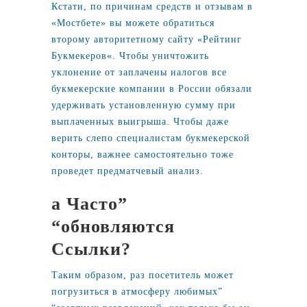
Кстати, по причинам средств и отзывам в
«Мостбете» вы можете обратиться
второму авторитетному сайту «Рейтинг
Букмекеров«. Чтобы уничтожить
уклонение от заплачены налогов все
букмекерские компании в России обязали
удерживать установленную сумму при
выплаченных выигрыша. Чтобы даже
верить слепо специалистам букмекерской
конторы, важнее самостоятельно тоже
проведет предматчевый анализ.
а Часто”
“обновляются
Ссылки?
Таким образом, раз посетитель может
погрузиться в атмосферу любимых”