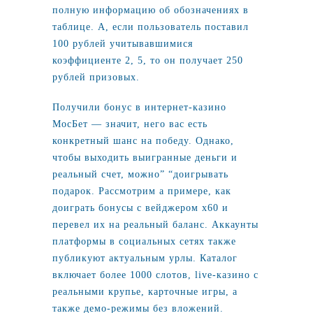
полную информацию об обозначениях в
таблице. А, если пользователь поставил
100 рублей учитывавшимися
коэффициенте 2, 5, то он получает 250
рублей призовых.
Получили бонус в интернет-казино
МосБет — значит, него вас есть
конкретный шанс на победу. Однако,
чтобы выходить выигранные деньги и
реальный счет, можно” “доигрывать
подарок. Рассмотрим а примере, как
доиграть бонусы с вейджером x60 и
перевел их на реальный баланс. Аккаунты
платформы в социальных сетях также
публикуют актуальным урлы. Каталог
включает более 1000 слотов, live-казино с
реальными крупье, карточные игры, а
также демо-режимы без вложений.