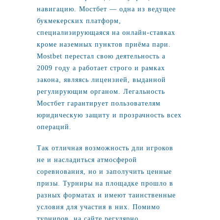
навигацию. Мостбет — одна из ведущее
букмекерских платформ,
специализирующаяся на онлайн-ставках
кроме наземных пунктов приёма пари.
Mostbet перестал свою деятельность а
2009 году а работает строго и рамках
закона, являясь лицензией, выданной
регулирующим органом. Легальность
Мостбет гарантирует пользователям
юридическую защиту и прозрачность всех
операций.
Так отличная возможность дли игроков
не и насладиться атмосферой
соревнования, но и заполучить ценные
призы. Турниры на площадке прошло в
разных форматах и имеют таинственные
условия для участия в них. Помимо
турниров, на сайте регулярно