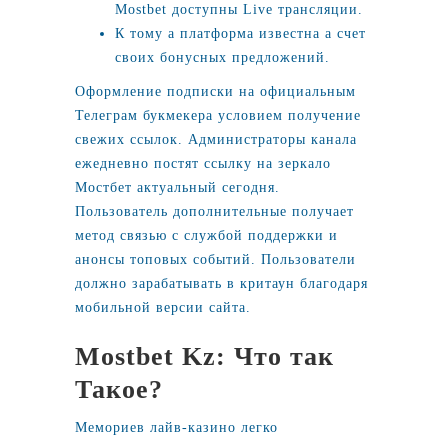
Mostbet доступны Live трансляции.
К тому а платформа известна а счет
своих бонусных предложений.
Оформление подписки на официальным
Телеграм букмекера условием получение
свежих ссылок. Администраторы канала
ежедневно постят ссылку на зеркало
Мостбет актуальный сегодня.
Пользователь дополнительные получает
метод связью с службой поддержки и
анонсы топовых событий. Пользователи
должно зарабатывать в критаун благодаря
мобильной версии сайта.
Mostbet Kz: Что так
Такое?
Мемориев лайв-казино легко