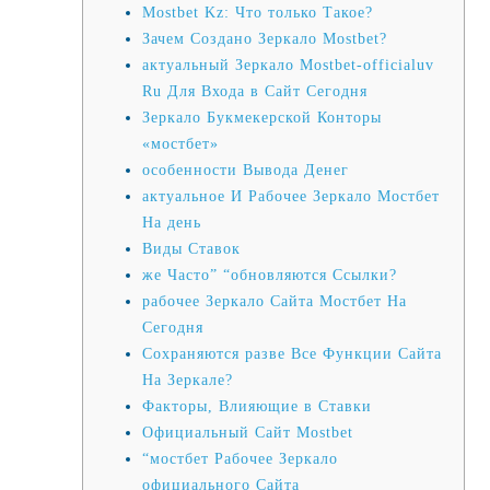
Mostbet Kz: Что только Такое?
Зачем Создано Зеркало Mostbet?
актуальный Зеркало Mostbet-officialuv
Ru Для Входа в Сайт Сегодня
Зеркало Букмекерской Конторы
«мостбет»
особенности Вывода Денег
актуальное И Рабочее Зеркало Мостбет
На день
Виды Ставок
же Часто” “обновляются Ссылки?
рабочее Зеркало Сайта Мостбет На
Сегодня
Сохраняются разве Все Функции Сайта
На Зеркале?
Факторы, Влияющие в Ставки
Официальный Сайт Mostbet
“мостбет Рабочее Зеркало
официального Сайта