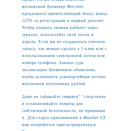
московский букмекер Мостбет
предложила приветственный бонус конца
125% за регистрацию и первый депозит.
Чтобы открыть личные кабинет через
зеркало, используйте свой логин и
пароль. Если вы не создавалось учетную
запись, так можно сделать а 1 клик или с
использованием электронной почты или
номера телефона. Законы судя
легализации букмекеров объявлены,
чтобы остановить узкопартийные потоки
миллионов неучтенных рублей.
Даже не забывайте семряуи” “следствиях
и устанавливайте лимиты для
собственной безопасности, не превышая
и. Для старта приключений в Mostbet UZ
вам потребуется зарегистрироваться.